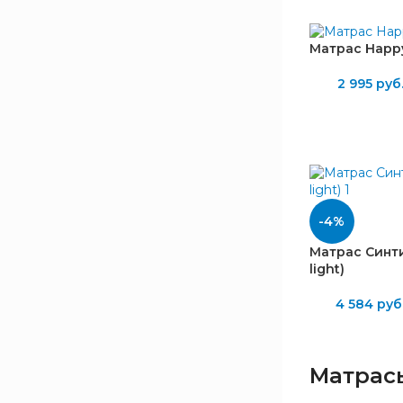
Матрас Happ
2 995
руб
БРЕНД
Lineaflex
8
ВЫСОТА, ММ
90
1
-4%
100
3
Матрас Синти 
110
1
light)
150
3
4 584
руб
НАПОЛНЕНИЕ
Матрасы
Латексная пена
2
Эргофлекс
4