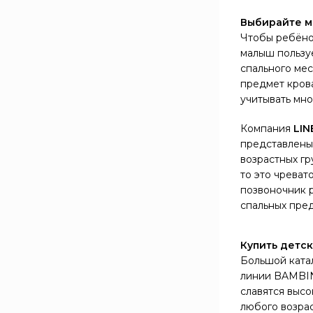
Холкон
1
Выбирайте м
Кокосовая койра
6
Чтобы ребёно
Моноблок Холлофайбер
1
малыш пользуе
Термовойлок
1
спального ме
предмет крова
учитывать мно
ЖЁСТКОСТЬ
Компания
LIN
Низкая и Средняя
1
представлены 
Средняя
7
возрастных гр
то это чреват
позвоночник 
МАКСИМАЛЬНАЯ
спальных пред
НАГРУЗКА, КГ
20
1
Купить детск
50
7
Большой катал
линии BAMBINA
ПРУЖИННЫЙ БЛОК
славятся выс
любого возрас