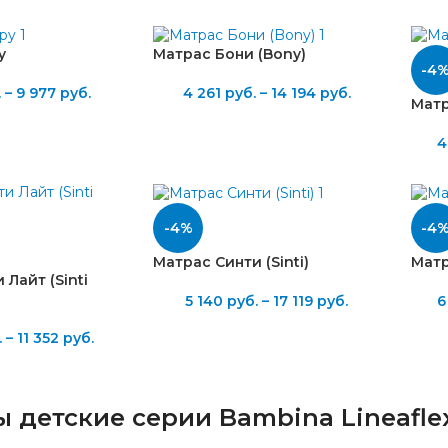
y
Матрас Бони (Bony)
-4
.
–
9 977
руб.
4 261
руб.
–
14 194
руб.
Матр
4
-4%
-4
Матрас Синти (Sinti)
Матр
Лайт (Sinti
5 140
руб.
–
17 119
руб.
6
.
–
11 352
руб.
 детские серии Bambina Lineafle