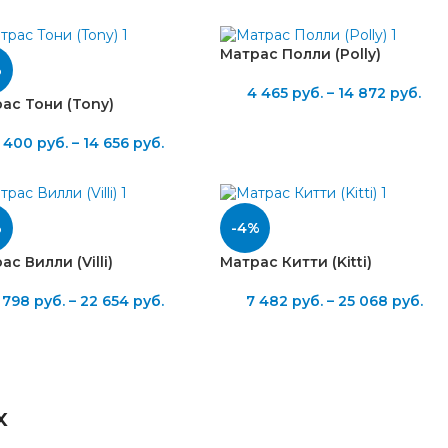
Матрас Полли (Polly)
%
4 465
руб.
–
14 872
руб.
ас Тони (Tony)
 400
руб.
–
14 656
руб.
%
-4%
ас Вилли (Villi)
Матрас Китти (Kitti)
 798
руб.
–
22 654
руб.
7 482
руб.
–
25 068
руб.
x