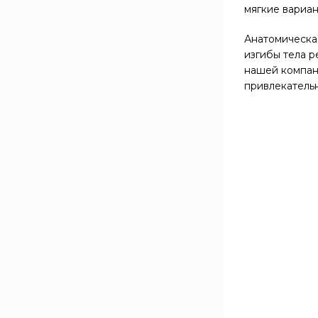
TFK Mini
3
мягкие вариан
Безпружинный
5
Анатомическая
изгибы тела 
КОМФОРТ
нашей компан
привлекатель
Разносторонняя
1
жёсткость
СПАЛЬНЫЙ РАЗМЕР, ММ
600x1200
8
600x1600
8
700x1200
8
700x1600
8
700x2000
8
800x1600
8