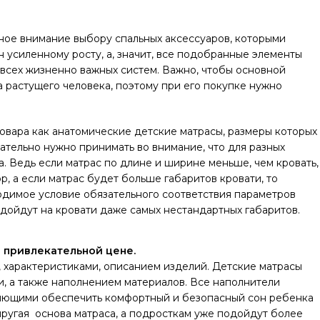
ое внимание выбору спальных аксессуаров, которыми
 усиленному росту, а, значит, все подобранные элементы
всех жизненно важных систем. Важно, чтобы основной
 растущего человека, поэтому при его покупке нужно
овара как анатомические детские матрасы, размеры которых
тельно нужно принимать во внимание, что для разных
а. Ведь если матрас по длине и ширине меньше, чем кровать,
р, а если матрас будет больше габаритов кровати, то
одимое условие обязательного соответствия параметров
дойдут на кровати даже самых нестандартных габаритов.
о привлекательной цене.
, характеристиками, описанием изделий. Детские матрасы
, а также наполнением материалов. Все наполнители
ляющими обеспечить комфортный и безопасный сон ребенка
ругая основа матраса, а подросткам уже подойдут более