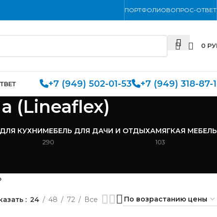
ПОРТФОЛИО
ВОПРОС-ОТВЕТ
0
РУ
+7 (949) 502-01-53
+7 (949) 318-87-
ТВЕТ
(Lineaflex)
 ДЛЯ КУХНИ
МЕБЕЛЬ ДЛЯ ДАЧИ И ОТДЫХА
МЯГКАЯ МЕБЕЛЬ
290
103
»
казать
24
48
72
Все