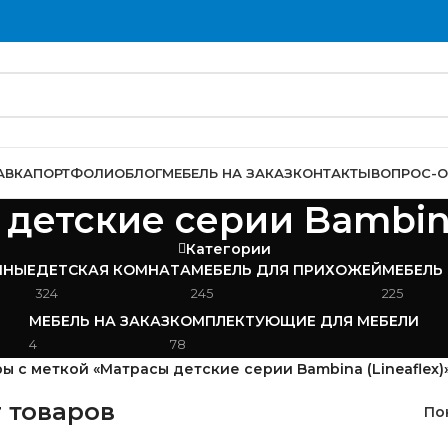
АВКА
ПОРТФОЛИО
БЛОГ
МЕБЕЛЬ НА ЗАКАЗ
КОНТАКТЫ
ВОПРОС-О
детские серии Bambina 
Категории
ИНЫЕ
ДЕТСКАЯ КОМНАТА
МЕБЕЛЬ ДЛЯ ПРИХОЖЕЙ
МЕБЕЛЬ
324
245
225
МЕБЕЛЬ НА ЗАКАЗ
КОМПЛЕКТУЮЩИЕ ДЛЯ МЕБЕЛИ
4
78
ы с меткой «Матрасы детские серии Bambina (Lineaflex)
 товаров
По