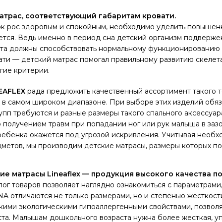
атрас, соответствующий габаритам кровати.
к рос здоровым и спокойным, необходимо уделить повышенн
тся. Ведь именно в период сна детский организм подвержен
ста должны способствовать нормальному функционированию 
ти — детский матрас помогал правильному развитию скелета
гие критерии.
EAFLEX
рада предложить качественный ассортимент такого т
в самом широком диапазоне. При выборе этих изделий обяза
упп требуются и разные размеры такого спального аксессуар
о получением травм при попадании ног или рук малыша в зазо
ребенка окажется под угрозой искривления. Учитывая необх
метов, мы производим детские матрасы, размеры которых по
ие матрасы Lineaflex — продукция высокого качества п
ог товаров позволяет наглядно ознакомиться с параметрами
 отличаются не только размерами, но и степенью жесткости
окими экологическими гипоаллергенными свойствами, позво
та. Малышам дошкольного возраста нужна более жесткая, уп