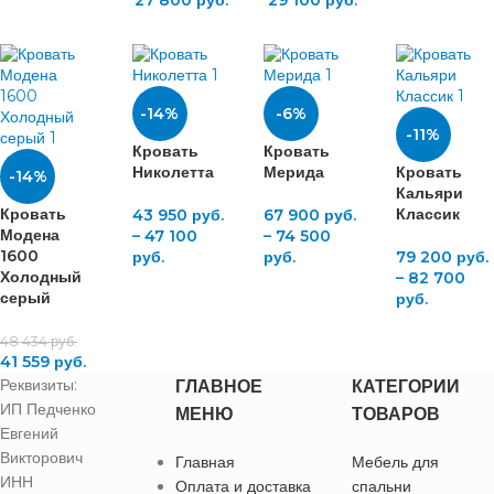
-14%
-6%
-11%
Кровать
Кровать
Николетта
Мерида
Кровать
-14%
Кальяри
Кровать
Классик
43 950
руб.
67 900
руб.
Модена
–
47 100
–
74 500
1600
руб.
руб.
79 200
руб.
Холодный
–
82 700
серый
руб.
48 434
руб.
41 559
руб.
Реквизиты:
ГЛАВНОЕ
КАТЕГОРИИ
ИП Педченко
МЕНЮ
ТОВАРОВ
Евгений
Викторович
Главная
Мебель для
ИНН
Оплата и доставка
спальни