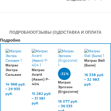
ПОДРОБНО
ОТЗЫВЫ (0)
ДОСТАВКА И ОПЛАТА
Подробно
Матрас Bali
Матрас
(Бали)
Экстра
Матрас
-32%
Сильвия
Avant
16 338
руб.
(Авант) P-
–
32 983
Матрас
404
14 968
руб.
руб.
Эргозон
–
29 935
(Ergozone)
руб.
15 282
руб.
–
31 581
16 077
руб.
руб.
–
36 535
руб.