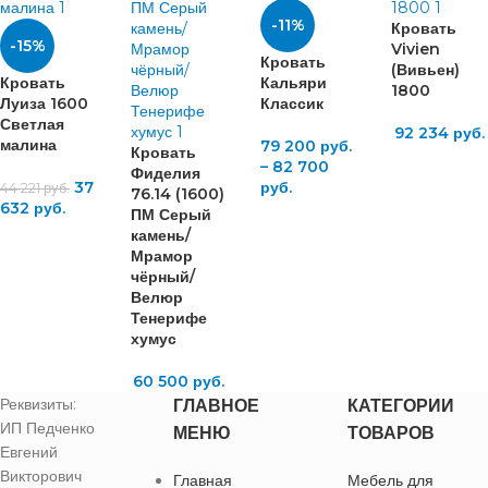
-11%
Кровать
-15%
Vivien
Кровать
(Вивьен)
Кровать
Кальяри
1800
Луиза 1600
Классик
Светлая
92 234
руб.
малина
79 200
руб.
Кровать
–
82 700
Фиделия
37
руб.
44 221
руб.
76.14 (1600)
632
руб.
ПМ Серый
камень/
Мрамор
чёрный/
Велюр
Тенерифе
хумус
60 500
руб.
Реквизиты:
ГЛАВНОЕ
КАТЕГОРИИ
ИП Педченко
МЕНЮ
ТОВАРОВ
Евгений
Викторович
Главная
Мебель для