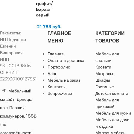
графит/
Бархат
серый
21 783
руб.
Реквизиты:
ГЛАВНОЕ
КАТЕГОРИИ
ИП Педченко
МЕНЮ
ТОВАРОВ
Евгений
Викторович
Главная
Мебель для
ИНН
Оплата и доставка
спальни
931100189806
Портфолио
Кровати
ОГРНИП
Блог
Матрасы
323930100127931
Мебель на заказ
Шкафы
Контакты
Гостиные
Мебельный
Вопрос-ответ
Детская комната
склад: г. Донецк,
Мебель для
прихожей
пр-т Павших
Мебель для кухни
коммунаров, 188В
Мебель для дачи
(по
и отдыха
договорённости)
Мягкая мебель