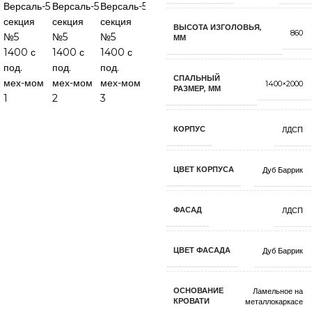
ВЫСОТА ИЗГОЛОВЬЯ,
860
ММ
СПАЛЬНЫЙ
1400×2000
РАЗМЕР, ММ
КОРПУС
ЛДСП
ЦВЕТ КОРПУСА
Дуб Баррик
ФАСАД
ЛДСП
ЦВЕТ ФАСАДА
Дуб Баррик
ОСНОВАНИЕ
Ламельное на
КРОВАТИ
металлокаркасе