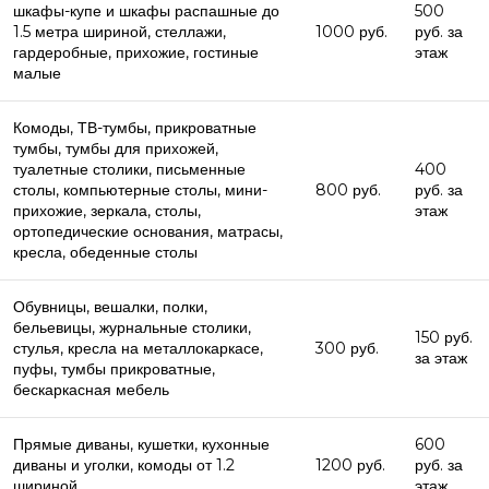
шкафы-купе и шкафы распашные до
500
1.5 метра шириной, стеллажи,
1000 руб.
руб. за
гардеробные, прихожие, гостиные
этаж
малые
Комоды, ТВ-тумбы, прикроватные
тумбы, тумбы для прихожей,
туалетные столики, письменные
400
столы, компьютерные столы, мини-
800 руб.
руб. за
прихожие, зеркала, столы,
этаж
ортопедические основания, матрасы,
кресла, обеденные столы
Обувницы, вешалки, полки,
бельевицы, журнальные столики,
150 руб.
стулья, кресла на металлокаркасе,
300 руб.
за этаж
пуфы, тумбы прикроватные,
бескаркасная мебель
Прямые диваны, кушетки, кухонные
600
диваны и уголки, комоды от 1.2
1200 руб.
руб. за
шириной
этаж