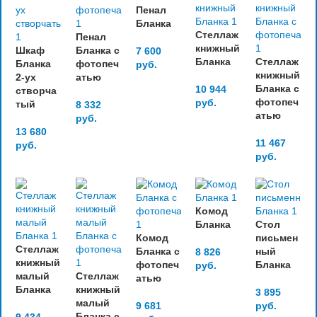
Пенал
Бланка
Стеллаж
Пенал
книжный
Шкаф
Бланка с
7 600
Бланка
Стеллаж
Бланка
фотопеч
руб.
книжный
2-ух
атью
Бланка с
10 944
створча
фотопеч
руб.
тый
8 332
атью
руб.
13 680
11 467
руб.
руб.
Комод
Бланка
Стол
Комод
письмен
Стеллаж
Бланка с
ный
8 826
книжный
фотопеч
Бланка
руб.
малый
Стеллаж
атью
Бланка
книжный
3 895
малый
9 681
руб.
Бланка с