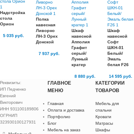
Надстройка
стола
Полка
Орион
навесная
Ливорно
Шкаф
Шкаф
5 035
руб.
ЛН-3 Орех
навесной
навесной
Донской
Апполия
Софт
Графит
ШКН-01
серый/
Белый/
7 937
руб.
Лунный
Эмаль
кратер
белая F26
8 880
руб.
14 595
руб.
Реквизиты:
ГЛАВНОЕ
КАТЕГОРИИ
ИП Педченко
МЕНЮ
ТОВАРОВ
Евгений
Викторович
Главная
Мебель для
ИНН 931100189806
Оплата и доставка
спальни
ОГРНИП
Портфолио
Кровати
323930100127931
Блог
Матрасы
Мебель на заказ
Шкафы
Мебельный