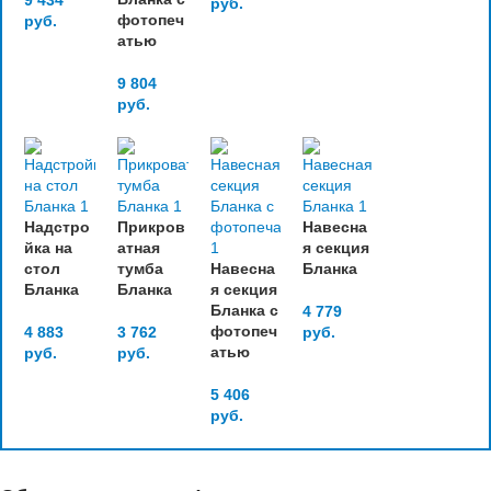
9 434
руб.
фотопеч
руб.
атью
9 804
руб.
Надстро
Прикров
Навесна
йка на
атная
я секция
стол
тумба
Навесна
Бланка
Бланка
Бланка
я секция
Бланка с
4 779
фотопеч
4 883
3 762
руб.
атью
руб.
руб.
5 406
руб.