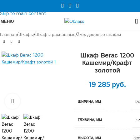
Skip to navigation
Skip to main content
МЕНЮ
Главная
/
Шкафы
/
Шкафы распашные
/
3-ёх дверные шкафы
Шкаф Вегас 1200
Кашемир/Крафт
золотой
19 285
руб.
Нажмите, чтобы увеличить
ШИРИНА, ММ
12
ГЛУБИНА, ММ
52
ВЫСОТА, ММ
220