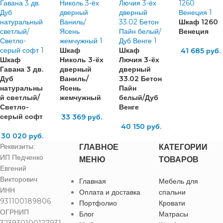
Шкаф 1260
Венеция
Шкаф
Шкаф
41 685
руб.
Шкаф
Николь 3-ёх
Лючия 3-ёх
Гавана 3 дв.
дверный
дверный
Дуб
Ваниль/
33.02 Бетон
натуральны
Ясень
Пайн
й светлый/
жемчужный
белый/Дуб
Светло-
Венге
серый софт
33 369
руб.
40 150
руб.
30 020
руб.
Реквизиты:
ГЛАВНОЕ
КАТЕГОРИИ
ИП Педченко
МЕНЮ
ТОВАРОВ
Евгений
Викторович
Главная
Мебель для
ИНН
Оплата и доставка
спальни
931100189806
Портфолио
Кровати
ОГРНИП
Блог
Матрасы
323930100127931