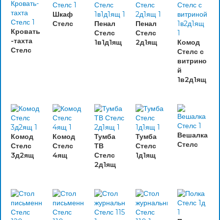
Шкаф
Стелс
Пенал
Пенал
Кровать
Стелс
Стелс
-тахта
1в1д1ящ
2д1ящ
Комод
Стелс
Стелс с
витрино
й
1в2д1ящ
Вешалка
Комод
Комод
Тумба
Тумба
Стелс
Стелс
Стелс
ТВ
Стелс
3д2ящ
4ящ
Стелс
1д1ящ
2д1ящ