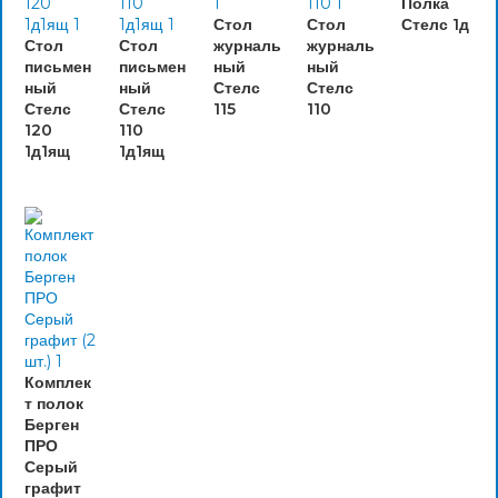
Полка
Стол
Стол
Стелс 1д
Стол
Стол
журналь
журналь
письмен
письмен
ный
ный
ный
ный
Стелс
Стелс
Стелс
Стелс
115
110
120
110
1д1ящ
1д1ящ
Комплек
т полок
Берген
ПРО
Серый
графит