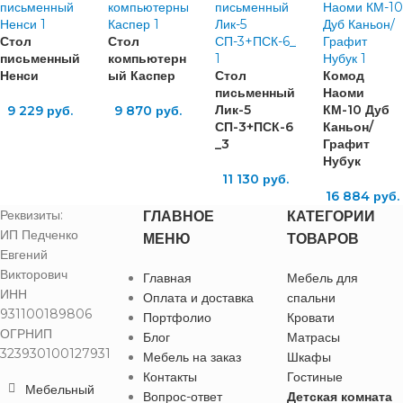
Стол
Стол
письменный
компьютерн
Ненси
ый Каспер
Стол
Комод
письменный
Наоми
Лик-5
КМ-10 Дуб
9 229
руб.
9 870
руб.
СП-3+ПСК-6
Каньон/
_3
Графит
Нубук
11 130
руб.
16 884
руб.
Реквизиты:
ГЛАВНОЕ
КАТЕГОРИИ
ИП Педченко
МЕНЮ
ТОВАРОВ
Евгений
Викторович
Главная
Мебель для
ИНН
Оплата и доставка
спальни
931100189806
Портфолио
Кровати
ОГРНИП
Блог
Матрасы
323930100127931
Мебель на заказ
Шкафы
Контакты
Гостиные
Мебельный
Вопрос-ответ
Детская комната