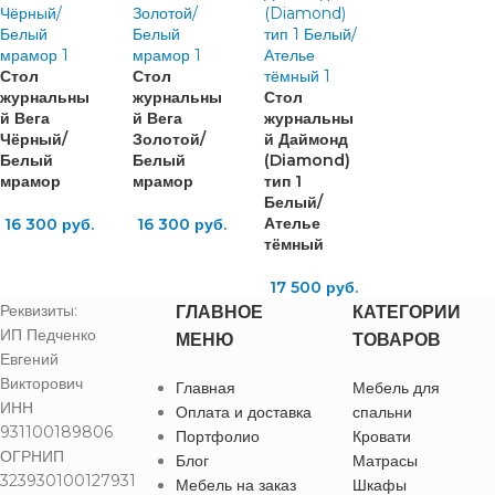
Стол
Стол
журнальны
журнальны
Стол
й Вега
й Вега
журнальны
Чёрный/
Золотой/
й Даймонд
Белый
Белый
(Diamond)
мрамор
мрамор
тип 1
Белый/
Ателье
16 300
руб.
16 300
руб.
тёмный
17 500
руб.
Реквизиты:
ГЛАВНОЕ
КАТЕГОРИИ
ИП Педченко
МЕНЮ
ТОВАРОВ
Евгений
Викторович
Главная
Мебель для
ИНН
Оплата и доставка
спальни
931100189806
Портфолио
Кровати
ОГРНИП
Блог
Матрасы
323930100127931
Мебель на заказ
Шкафы