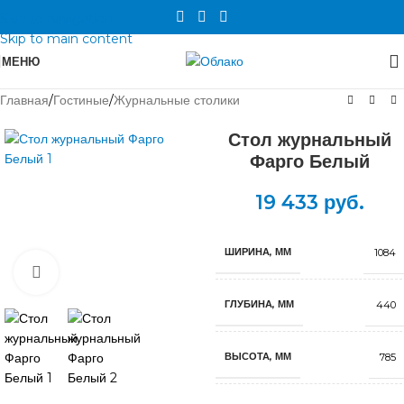
Skip to navigation
Skip to main content
МЕНЮ
Главная
/
Гостиные
/
Журнальные столики
Стол журнальный
Фарго Белый
19 433
руб.
ШИРИНА, ММ
1084
Нажмите, чтобы увеличить
ГЛУБИНА, ММ
440
ВЫСОТА, ММ
785