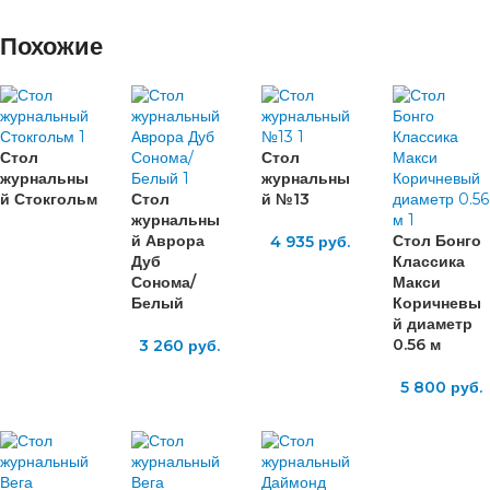
Похожие
Стол
Стол
журнальны
журнальны
й Стокгольм
Стол
й №13
журнальны
й Аврора
Стол Бонго
4 935
руб.
Дуб
Классика
Сонома/
Макси
Белый
Коричневы
й диаметр
0.56 м
3 260
руб.
5 800
руб.