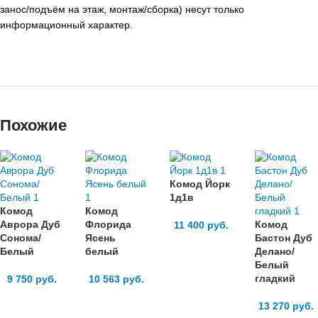
занос/подъём на этаж, монтаж/сборка) несут только
информационный характер.
Похожие
Комод Йорк
1д1в
Комод
Комод
Аврора Дуб
Флорида
Комод
11 400
руб.
Сонома/
Ясень
Бастон Дуб
Белый
белый
Делано/
Белый
гладкий
9 750
руб.
10 563
руб.
13 270
руб.