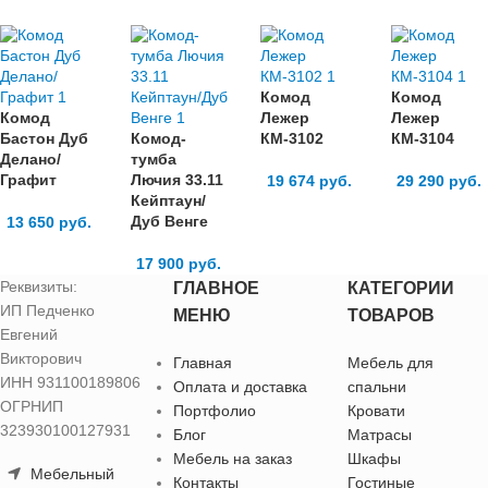
Комод
Комод
Комод
Лежер
Лежер
Бастон Дуб
Комод-
КМ-3102
КМ-3104
Делано/
тумба
Графит
Лючия 33.11
19 674
руб.
29 290
руб.
Кейптаун/
Дуб Венге
13 650
руб.
17 900
руб.
Реквизиты:
ГЛАВНОЕ
КАТЕГОРИИ
ИП Педченко
МЕНЮ
ТОВАРОВ
Евгений
Викторович
Главная
Мебель для
ИНН 931100189806
Оплата и доставка
спальни
ОГРНИП
Портфолио
Кровати
323930100127931
Блог
Матрасы
Мебель на заказ
Шкафы
Мебельный
Контакты
Гостиные