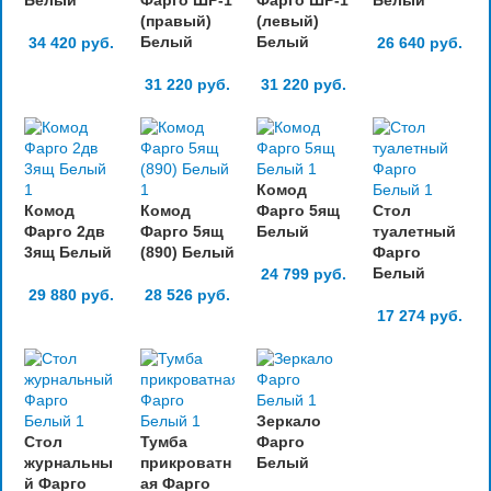
Белый
Фарго ШР-1
Фарго ШР-1
Белый
(правый)
(левый)
Белый
Белый
34 420
руб.
26 640
руб.
31 220
руб.
31 220
руб.
Комод
Комод
Комод
Фарго 5ящ
Стол
Фарго 2дв
Фарго 5ящ
Белый
туалетный
3ящ Белый
(890) Белый
Фарго
Белый
24 799
руб.
29 880
руб.
28 526
руб.
17 274
руб.
Зеркало
Стол
Тумба
Фарго
журнальны
прикроватн
Белый
й Фарго
ая Фарго