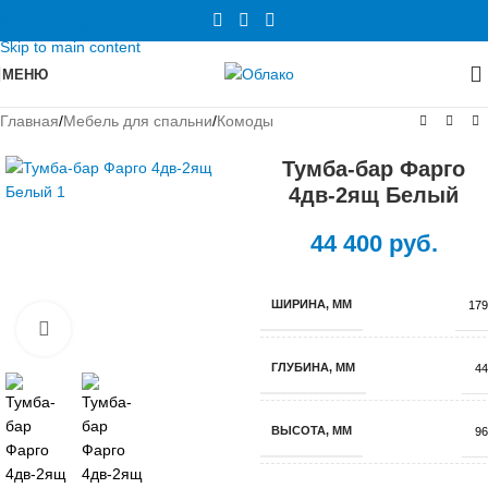
Skip to navigation
Skip to main content
МЕНЮ
Главная
/
Мебель для спальни
/
Комоды
Тумба-бар Фарго
4дв-2ящ Белый
44 400
руб.
ШИРИНА, ММ
179
Нажмите, чтобы увеличить
ГЛУБИНА, ММ
44
ВЫСОТА, ММ
96