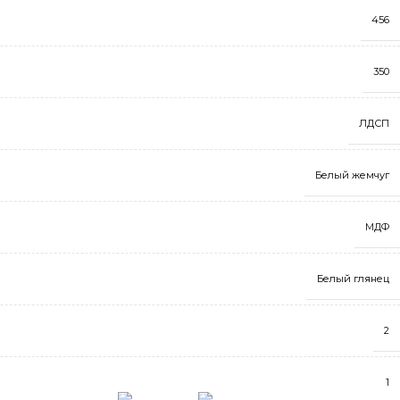
456
350
ЛДСП
Белый жемчуг
МДФ
Белый глянец
2
1