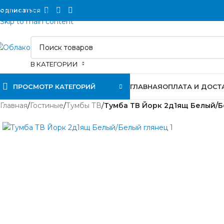
Skip to navigation
одписаться
Skip to main content
В КАТЕГОРИИ
ПРОСМОТР КАТЕГОРИЙ
ГЛАВНАЯ
ОПЛАТА И ДОСТ
Главная
/
Гостиные
/
Тумбы ТВ
/
Тумба ТВ Йорк 2д1ящ Белый/Б