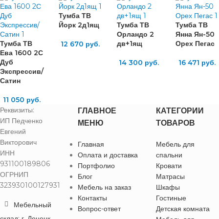
Тумба ТВ
Йорк 2д1ящ
Тумба ТВ
Тумба ТВ
Орландо 2
Янна Ян-50
Тумба ТВ
дв+1ящ
Орех Пегас
12 670
руб.
Ева 1600 2С
Дуб
14 300
руб.
16 471
руб.
Экспрессив/
Сатин
11 050
руб.
Реквизиты:
ГЛАВНОЕ
КАТЕГОРИИ
ИП Педченко
МЕНЮ
ТОВАРОВ
Евгений
Викторович
Главная
Мебель для
ИНН
Оплата и доставка
спальни
931100189806
Портфолио
Кровати
ОГРНИП
Блог
Матрасы
323930100127931
Мебель на заказ
Шкафы
Контакты
Гостиные
Мебельный
Вопрос-ответ
Детская комната
склад: г. Донецк,