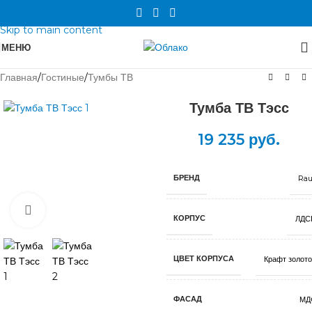
Skip to navigation
Skip to main content
МЕНЮ
Главная
/
Гостиные
/
Тумбы ТВ
Тумба ТВ Тэсс
19 235
руб.
БРЕНД
Rau
Нажмите, чтобы увеличить
КОРПУС
ЛДС
ЦВЕТ КОРПУСА
Крафт золот
ФАСАД
МД