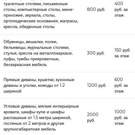
туалетные столики, письменные
400
столы, компьютерные столы, мини-
800 руб.
руб. за
прихожие, зеркала, столы,
этаж
ортопедические основания, матрасы,
кресла, обеденные столы
Обувницы, вешалки, полки,
бельевицы, журнальные столики,
150 руб.
стулья, кресла на металлокаркасе,
300 руб.
за этаж
пуфы, тумбы прикроватные,
бескаркасная мебель
Прямые диваны, кушетки, кухонные
600
диваны и уголки, комоды от 1.2
1200 руб.
руб. за
шириной
этаж
Угловые диваны, мягкие интерьерные
кровати, шкафы-купе и шкафы
1000
2000
распашные от 1.5 метра шириной,
руб. за
руб.
гостиные от 2 метров и другая
этаж
крупногабаритная мебель