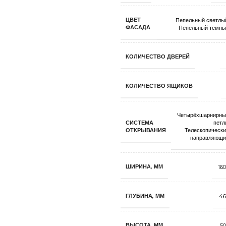
ЦВЕТ
Пепельный светлы
ФАСАДА
Пепельный тёмны
КОЛИЧЕСТВО ДВЕРЕЙ
КОЛИЧЕСТВО ЯЩИКОВ
Четырёхшарнирны
СИСТЕМА
петл
ОТКРЫВАНИЯ
Телескопическ
направляющи
ШИРИНА, ММ
16
ГЛУБИНА, ММ
46
ВЫСОТА, ММ
50