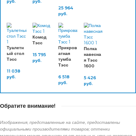
руб.
руб.
25 964
руб.
Комод
Тэсс
Туалетн
Прикров
Полка
ый стол
атная
навесна
15 795
Тэсс
тумба
я Тэсс
руб.
Тэсс
1600
11 038
руб.
6 518
5 426
руб.
руб.
Обратите внимание!
Изображения, представленные на сайте, предоставлены
официальными производителями товаров; оттенки
материалов могут отличаться от реальных, что не является