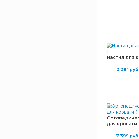
57
1
405
3
700
2
800
1
900
2
1200
1
1400
1
Настил для 
1590
1
3 381
руб
1600
1
1790
1
ВЫСОТА, ММ
16
1
139
1
Ортопедичес
210
1
для кровати 
7 399
руб
ГЛУБИНА, ММ