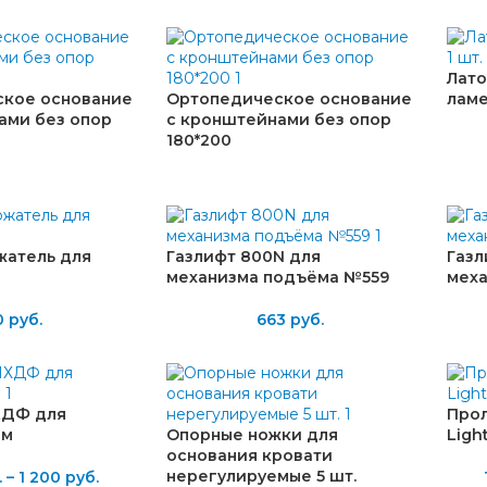
Лато
кое основание
Ортопедическое основание
ламе
ами без опор
с кронштейнами без опор
180*200
атель для
Газлифт 800N для
Газл
механизма подъёма №559
мех
0
руб.
663
руб.
ХДФ для
Прол
мм
Опорные ножки для
Ligh
основания кровати
нерегулируемые 5 шт.
.
–
1 200
руб.