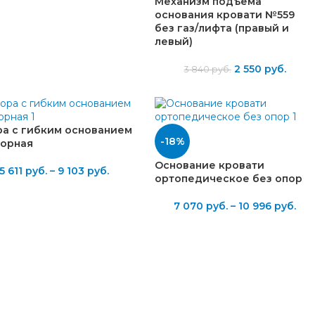
Механизм подъёма
основания кровати №559
без газ/лифта (правый и
левый)
2 550
руб.
3 840
руб.
а с гибким основанием
-18%
борная
Основание кровати
5 611
руб.
–
9 103
руб.
ортопедическое без опор
7 070
руб.
–
10 996
руб.