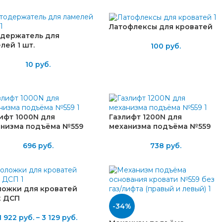
Латофлексы для кроватей
держатель для
лей 1 шт.
100
руб.
10
руб.
ифт 1000N для
Газлифт 1200N для
анизма подъёма №559
механизма подъёма №559
696
руб.
738
руб.
ожки для кроватей
t ДСП
-34%
1 922
руб.
–
3 129
руб.