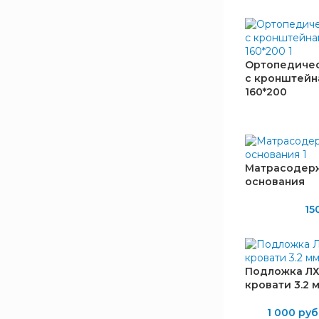
Ортопедичес
БРЕНД
с кронштейн
160*200
Bravo Мебель
1
BTS
3
SV-Мебель
2
Veles
1
Матрасодерж
Империал
2
основания
Окуловский завод
1
15
мебельной фурнитуры
Оскар
4
ШИРИНА, ММ
Подложка Л
кровати 3.2 
1 000
руб