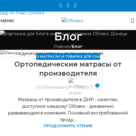
Skip to navigation
Skip to main content
МЕНЮ
Блог
Главная
/
Блог
О МАТРАСАХ И ТОВАРАХ ДЛЯ СНА
05
Ортопедические матрасы от
МАР
производителя
0
Опубликовано
Oblako
Матрасы от производителя в ДНР - качество,
доступное каждому! Облако - динамично
развивающееся компания. Основной востребованной
проду...
ПРОДОЛЖИТЬ ЧТЕНИЕ