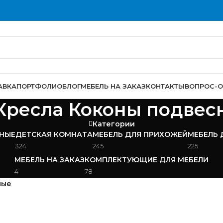
АВКА
ПОРТФОЛИО
БЛОГ
МЕБЕЛЬ НА ЗАКАЗ
КОНТАКТЫ
ВОПРОС-О
Кресла Коконы подвес
Категории
НЫЕ
ДЕТСКАЯ КОМНАТА
МЕБЕЛЬ ДЛЯ ПРИХОЖЕЙ
МЕБЕЛЬ 
324
245
225
МЕБЕЛЬ НА ЗАКАЗ
КОМПЛЕКТУЮЩИЕ ДЛЯ МЕБЕЛИ
4
78
ные