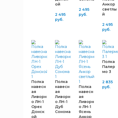
530
2
Бетон
ой
Анкор
Пайн
1
светлы
2 495
светлый
й
2 495
руб.
ЦВЕТ
Венге
руб.
ФАСАДА
2
2 495
Цаво
руб.
Графит
1
серый
Дуб
Айрон
1
Апрель
1
Белый
5
тёмный
Белое
Полка
Дуб
3
1
дерево
Палер
Вотан
мо 3
Белый
Дуб
2
1
софт
Делано
Полка
Полка
2 835
Белый
Дуб
навесн
навесн
Полка
руб.
1
1
Шагрень
ая
ая
навесн
серый
Ливорн
Ливорн
ая
Бетон
Дуб
о ЛН-1
о ЛН-1
Ливорн
1
Пайн
1
Смоки
Орех
Дуб
о ЛН-1
белый
Дуб
Донск
Сонома
Ясень
8
Графит
ой
Анкор
Сонома