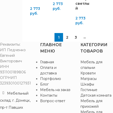
2
софт
светлы
2 773
Дуб
й
1
2 773
руб.
Графит
Эндгрейн
1
руб.
серый
Кашемир
1
2 773
Дуб
руб.
Крафт
2
2
Сонома
белый
Кофе с
Крафт
1
1
2
3
→
5
молоком
золотой
Реквизиты:
ГЛАВНОЕ
КАТЕГОРИИ
Лофт
Крафт
ИП Педченко
1
Голдэн
МЕНЮ
ТОВАРОВ
1
табачный
Евгений
Пэлас
Орех
Викторович
Главная
Мебель для
4
Лунный
Донской
1
ИНН
Оплата и
спальни
кратер
Орех
931100189806
доставка
Кровати
2
Пастельный
Мальта
1
ОГРНИП
Портфолио
Матрасы
зеленый
Орех
323930100127931
Блог
Шкафы
2
Орех
Пегас
2
Мебель на заказ
Гостиные
Донской
Мебельный
Шиншилла
1
Контакты
Детская комната
Орех
склад: г. Донецк,
Вопрос-ответ
Мебель для
2
Ясень
Мальта
прихожей
Анкор
8
пр-т Павших
Орех
Мебель для
светлый
2