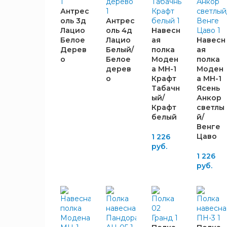
850
Антрес
1
оль 3д
Антрес
900
1
Лацио
оль 4д
Навесн
970
1
Белое
Лацио
ая
Навесн
Дерев
Белый/
полка
ая
1016
1
о
Белое
Моден
полка
1040
1
дерев
а МН-1
Моден
1050
3
о
Крафт
а МН-1
Табачн
Ясень
1080
6
ый/
Анкор
1090
1
Крафт
светлы
1100
4
белый
й/
ВЫСОТА,
Венге
1196
1
ММ
Цаво
1 226
1200
11
руб.
1236
1 226
1
руб.
1250
2
175
1260
1
6
202
1300
1
4
220
1360
3
1
260
1374
1
1