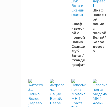
BTS
3
Шкаф
Domani
12
навесн
Raus
ой
4
Шкаф
Лацио
SV-
3
навесн
с
Мебель
ой с
полкой
Горизонт
6
полкой
Белый/
Лацио
Белое
ДСВ
2
Сканди
дерев
Империал
7
Дуб
о
Мебелони
2
Вотан/
Сканди
Олмеко
1
графит
Сантан
1
ШИРИНА,
Стендмебель
6
ММ
Стиль
2
ТЭКС
16
384
1
800
1