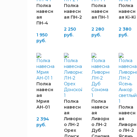
234
600
1
4
Полка
Полка
Полка
Полка
250
629
4
1
навесн
навесн
навесн
навесн
ая
ая ПН-2
ая ПН-1
ая Ki-Ki
266
650
7
2
ПН-4
269
704
2
6
2 250
2 280
2 380
270
850
3
1
1 950
руб.
руб.
руб.
ЦВЕТ
руб.
280
1050
1
1
КОРПУСА
290
1072
4
1
306
1110
3
1
314
1150
1
2
Антрацит
316
1
6
Белый
330
4
3
Полка
Белый с
332
навесн
2
1
тиснением
ая
350
6
Мрия
Полка
Полка
Бетон
354
1
АН-01
навесн
навесн
Полка
Пайн
1
ая
ая
навесн
374
1
белый
Ливорн
Ливорн
ая
2 394
390
4
Белое
о ЛН-2
о ЛН-2
Ливорн
руб.
2
420
2
Орех
Дуб
о ЛН-2
Дерево
Донск
Сонома
Ясень