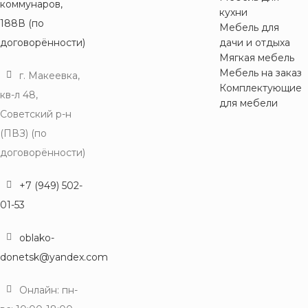
коммунаров,
Пегас
кухни
Ясень
188В (по
Сандал
Мебель для
Шимо
1
3
светлый
договорённости)
дачи и отдыха
тёмный
Сантьяго
Мягкая мебель
1
софт
Мебель на заказ
г. Макеевка,
Комплектующие
Сканди
кв-л 48,
1
графит
для мебели
Советский р-н
Сумеречный
1
(ПВЗ) (по
голубой
договорённости)
Цемент
1
светлый
+7 (949) 502-
Ясень
Анкор
3
01-53
светлый
oblako-
donetsk@yandex.com
Онлайн: пн-