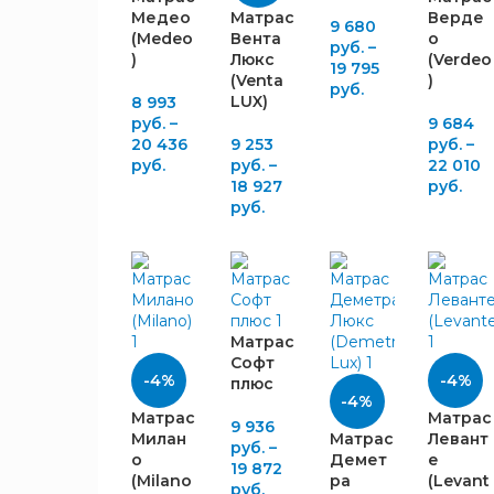
170
2
Медео
Матрас
Верде
9 680
(Medeo
Вента
о
180
3
руб.
–
)
Люкс
(Verdeo
19 795
190
7
(Venta
)
руб.
200
15
LUX)
8 993
руб.
–
9 684
210
23
20 436
9 253
руб.
–
220
24
руб.
руб.
–
22 010
230
18 927
руб.
33
руб.
240
25
250
18
260
12
270
6
НАПОЛНЕНИЕ
280
7
Матрас
290
2
Софт
-4%
-4%
плюс
300
3
-4%
320
2
Пена
Матрас
Матрас
9 936
19
Милан
Матрас
Левант
Мэмори
330
1
руб.
–
о
Демет
е
19 872
Латексная
420
1
(Milano
ра
(Levant
42
руб.
пена