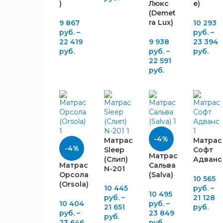
)
Люкс
e)
Элакс
14
(Demet
ra Lux)
9 867
10 293
Эргофлекс
29
руб.
–
руб.
–
Струттофайбер
2
22 419
9 938
23 394
Холлофайбер
руб.
руб.
–
руб.
2
22 591
Холкон
6
руб.
Латексированная
38
кокосовая койра
ЖЁСТКОСТЬ
Кокосовая
98
койра
Конский
3
волос
-4%
Матрас
Матрас
Повышенной
Низкая
-4%
10
Sleep
Софт
Матрас
жёсткости
12
(Слип)
Адванс
Ниже
Матрас
Сальва
3
ППУ
N-201
среднего
Орсола
(Salva)
10 565
Сверхмягкий
Низкая и
(Orsola)
4
10 445
руб.
–
ППУ
10 495
Ниже
1
руб.
–
21 128
10 404
руб.
–
Неолатекс
среднего
4
21 651
руб.
руб.
–
23 849
руб.
Orto
Низкая
23 646
руб.
1