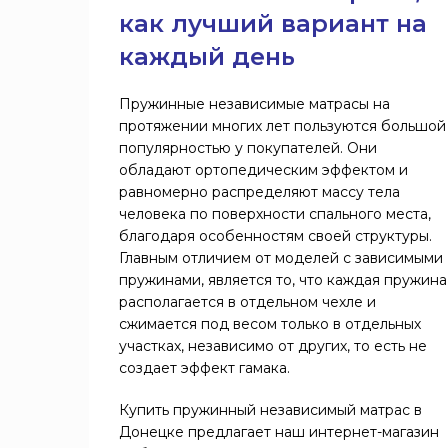
"Соты"
как лучший вариант на
С
EVS
эффектом
3
каждый день
4
500
Зима/
Magic
Лето
Chess
7
Пружинные независимые матрасы на
С
620
протяжении многих лет пользуются большой
"массажным"
11
популярностью у покупателей. Они
Magic
эффектом
Chess
обладают ортопедическим эффектом и
С
1
Elite
равномерно распределяют массу тела
СПАЛЬНЫЙ
эффектом
11
(800)
человека по поверхности спального места,
РАЗМЕР,
"памяти"
благодаря особенностям своей структуры.
ММ
Dual
Главным отличием от моделей с зависимыми
SYSTEM
2
SP
пружинами, является то, что каждая пружина
1000
располагается в отдельном чехле и
сжимается под весом только в отдельных
Magnifica
15
800x1860
2
участках, независимо от других, то есть не
Ultra
800x1900
179
12
создает эффект гамака.
Strong
800x2000
179
Pocket
Купить пружинный независимый матрас в
7
900x1900
179
5 Zone
Донецке предлагает наш интернет-магазин
900x2000
179
Мультипакет