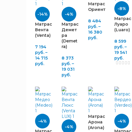
Матрас
-8%
Ориент
-14%
-4%
Матрас
8 484
City
Матрас
Матрас
Луаро
17
руб.
–
Mattress
Вента
Демет
(Luaro)
16 380
Evotek
10
(Venta)
ра
руб.
(Demet
8 599
Grassigrosso
12
ra)
7 194
руб.
–
Lineaflex
56
руб.
–
19 541
LineaSonno
14 715
8 373
руб.
2
руб.
руб.
–
ProSon
1
19 031
Veles
33
руб.
Гармония
29
Сна
Dreamson
9
ВЫСОТА,
Корона
15
ММ
Матрас
-4%
-4%
Арона
-4%
(Arona)
Матрас
Матрас