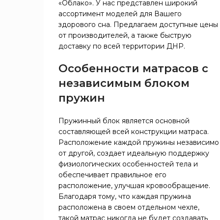
«Облако». У нас представлен широкий
52
1200x1900
S-1000
180
ассортимент моделей для Вашего
1200x2000
Безпружинный
182
2
здорового сна. Предлагаем доступные цены
1400x1900
180
от производителей, а также быструю
доставку по всей территории ДНР.
1400x2000
182
1500x1900
20
Особенности матрасов с
1500x2000
20
независимым блоком
1600x1900
184
пружин
1600x2000
184
1800x1900
182
Пружинный блок является основной
1800x2000
184
составляющей всей конструкции матраса.
2000x1900
50
Расположение каждой пружины независимо
2000x2000
50
от другой, создает идеальную поддержку
физиологических особенностей тела и
обеспечивает правильное его
расположение, улучшая кровообращение.
Благодаря тому, что каждая пружина
расположена в своем отдельном чехле,
такой матрас никогда не будет создавать