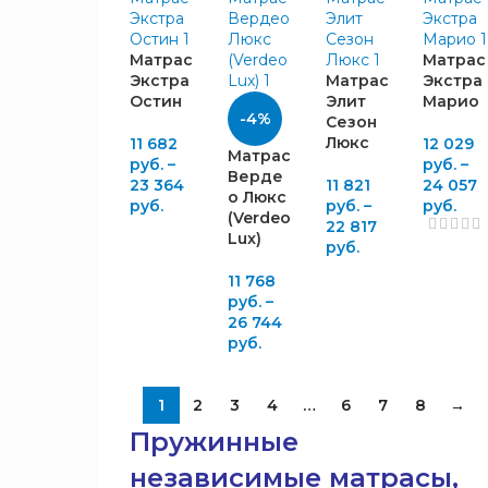
Матрас
Матрас
TFK
36
Экстра
Матрас
Экстра
TFK
Остин
Элит
Марио
-4%
5
2
Сезон
Люкс
Zone
11 682
12 029
Матрас
руб.
–
руб.
–
TFK
Верде
23 364
11 821
24 057
7
8
о Люкс
руб.
руб.
–
руб.
Zone
(Verdeo
22 817
Lux)
TFK
руб.
1
Mini
11 768
Sota
руб.
–
4
Spring
26 744
руб.
Pocket
КОМФОРТ
29
Spring
Pocket
1
2
3
4
…
6
7
8
→
Равносторонняя
50
Spring
1
жёсткость
Пружинные
Zone
Разносторонняя
37
независимые матрасы,
ТФК
жёсткость
1