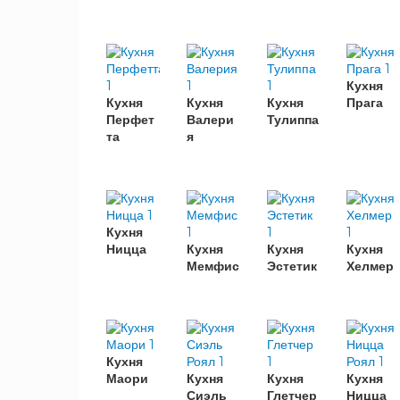
9
Вотан
Дуб
5
Кальяри
Серый
2
Кухня
Кухня
Кухня
Кухня
Прага
Перфет
Валери
Тулиппа
ЦВЕТ
та
я
ФАСАДА
Кухня
Айленд
1
Ницца
Кухня
Кухня
Кухня
Силк
Мемфис
Эстетик
Хелмер
Атласный
1
серый
Бетон
1
Бланко
4
Кухня
Белое
1
Маори
Кухня
Кухня
Кухня
дерево
Сиэль
Глетчер
Ницца