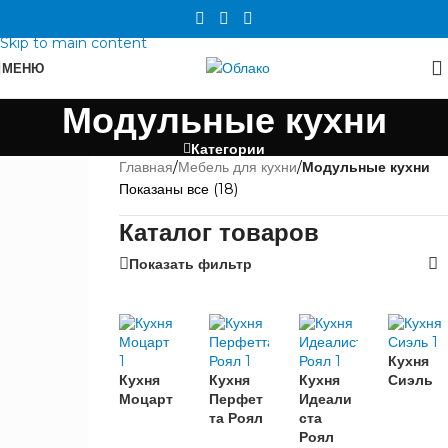
Skip to navigation
Skip to main content
МЕНЮ
Модульные кухни
Категории
Главная
/
Мебель для кухни
/
Модульные кухни
БРЕНД
Показаны все (18)
Каталог товаров
Сурская
18
мебель
Показать фильтр
ЦВЕТ
КОРПУСА
Кухня
Белый
11
Кухня
Кухня
Кухня
Сиэль
Дуб
Моцарт
Перфет
Идеали
9
Венге
та Роял
ста
Роял
Дуб