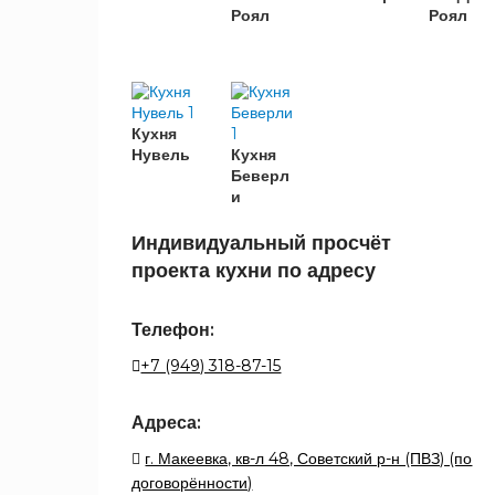
Белый
Роял
Роял
2
софт
Ваниль
1
софт
Гейнсборо
1
Силк
Кухня
Нувель
Кухня
Анкор
1
Беверл
светлый
и
Дуб
1
Вотан
Индивидуальный просчёт
Дуб
проекта кухни по адресу
1
Венге
Дуб
Телефон:
1
Сонома
+7 (949) 318-87-15
Дуб
фактурный
1
кремовый
Адреса:
Дуб
г. Макеевка, кв-л 48, Советский р-н (ПВЗ) (по
фактурный
1
договорённости)
оливковый