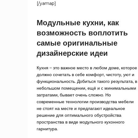
Японский
[/yamap]
1
шёлк
Френч
2
Модульные кухни, как
Грей
возможность воплотить
Магнум
1
Омния
1
самые оригинальные
Платинум
2
дизайнерские идеи
грей
Кухня – это важное место в любом доме, которое
должно сочетать в себе комфорт, чистоту, уют и
функциональность. Добиться такого результата, в
небольшом помещении, ещё и с минимальными
затратами, бывает очень сложно. Но
современные технологии производства мебели
не стоят на месте и предлагают идеальное
решение для оптимального обустройства
пространства в виде модульного кухонного
гарнитура.