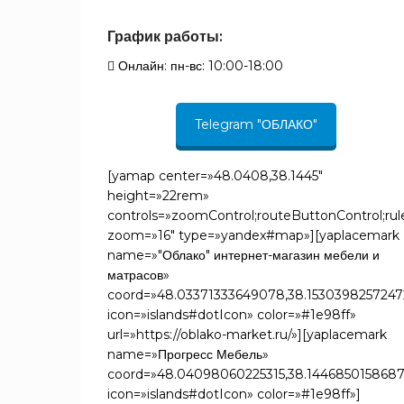
Дуб
График работы:
фактурный
1
серый
Онлайн: пн-вс: 10:00-18:00
Дуб
фактурный
1
чернильный
Telegram "ОБЛАКО"
Магнолия
1
Маренго
[yamap center=»48.0408,38.1445″
1
Силк
height=»22rem»
Нуар
1
controls=»zoomControl;routeButtonControl;ruler
Оулвинг
1
zoom=»16″ type=»yandex#map»][yaplacemark
name=»"Облако" интернет-магазин мебели и
Орех
1
фактурный
матрасов»
coord=»48.03371333649078,38.1530398257247
Розе
1
icon=»islands#dotIcon» color=»#1e98ff»
Сиенна
1
url=»https://oblako-market.ru/»][yaplacemark
Силвер
1
name=»Прогресс Мебель»
Черный
coord=»48.04098060225315,38.1446850158687
1
трюфель
icon=»islands#dotIcon» color=»#1e98ff»]