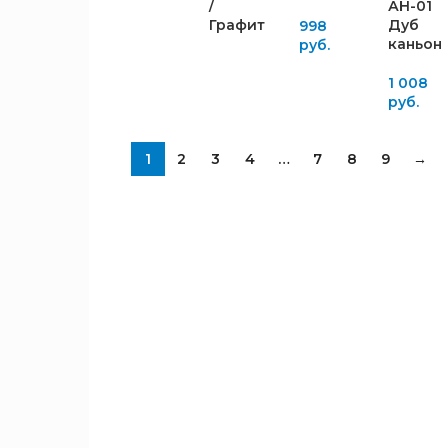
/
АН-01
Белый
светлый
584
2176
2
16
8
Графит
Дуб
998
глянец
Ясень
591
2200
2
каньон
9
руб.
15
Бетон
белый
600
2216
2
2
Пайн
8
1 008
Ясень
604
1
9
светлый
руб.
чёрный
610
2
Графит
20
Ясень
747
1
Дуб
Шимо
1
1
2
3
4
…
7
8
9
→
2
Венге
801
светлый
1
СПАЛЬНЫЙ
Дуб
833
РАЗМЕР,
1
9
Каньон
ММ
860
1
Дуб
903
1
1
800x1860
Смоки
1
2036
1
900x2000
Дуб
1
2060
2
8
Сонома
1200x2000
1
2086
1
Крафт
1600x2000
12
1
2098
2
золотой
2160
1
Крем-
ВЫСОТА
3
сатин
2170
1
ИЗГОЛОВЬЯ,
Метрополитан
ММ
3