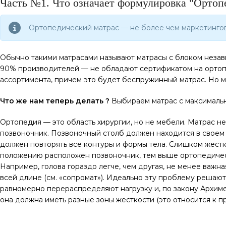
Часть №1. Что означает формулировка "Ортоп
Ортопедический матрас — не более чем маркетингов
Обычно такими матрасами называют матрасы с блоком незав
90% производителей — не обладают сертификатом на ортопед
ассортимента, причем это будет беспружинный матрас. Но м
Что же нам теперь делать ?
Выбираем матрас с максималь
Ортопедия — это область хирургии, но не мебели. Матрас не
позвоночник. Позвоночный столб должен находится в своем 
должен повторять все контуры и формы тела. Слишком жестк
положению расположен позвоночник, тем выше ортопедически
Например, голова гораздо легче, чем другая, не менее важн
всей длине (см. «сопромат»). Идеально эту проблему решаю
равномерно перераспределяют нагрузку и, по закону Архимед
она должна иметь разные зоны жесткости (это относится к п