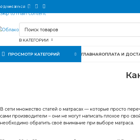
Skip to navigation
одписаться
Skip to main content
В КАТЕГОРИИ
ПРОСМОТР КАТЕГОРИЙ
ГЛАВНАЯ
ОПЛАТА И ДОСТ
Ка
В сети множество статей о матрасах — которые просто переч
сами производители – они не могут написать плохое про свой
необходимо обратить своё внимание при выборе матраса.