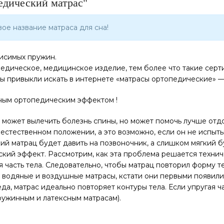
едический матрас"
ое название матраса для сна!
исимых пружин.
ическое, медицинское изделие, тем более что такие сертиф
ы привыкли искать в интернете «матрасы ортопедические» —
ным ортопедическим эффектом !
 может вылечить болезнь спины, но может помочь лучше отдох
естественном положении, а это возможно, если он не испыты
ий матрац будет давить на позвоночник, а слишком мягкий б
й эффект. Рассмотрим, как эта проблема решается техничес
ая часть тела. Следовательно, чтобы матрац повторил форму
т водяные и воздушные матрасы, кстати они первыми появили
а, матрас идеально повторяет контуры тела. Если упругая ч
ружинным и латексным матрасам).