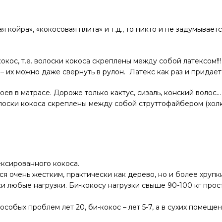
 койра», «кокосовая плита» и т.д., то никто и не задумывает
окос, т.е. волоски кокоса скреплены между собой латексом!!
 – их можно даже свернуть в рулон. Латекс как раз и придает
лоев в матрасе. Дороже только кактус, сизаль, конский воло
олоски кокоса скреплены между собой струттофайбером (холк
ксированного кокоса.
я очень жестким, практически как дерево, но и более хрупк
 любые нагрузки. Би-кокосу нагрузки свыше 90-100 кг прос
бых проблем лет 20, би-кокос – лет 5-7, а в сухих помещени