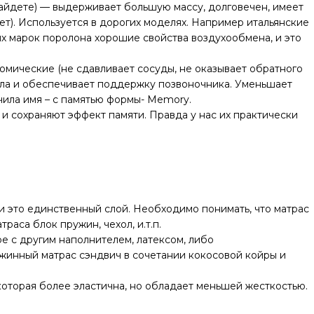
найдете) — выдерживает большую массу, долговечен, имеет
ет). Используется в дорогих моделях. Например итальянские
х марок поролона хорошие свойства воздухообмена, и это
омические (не сдавливает сосуды, не оказывает обратного
тела и обеспечивает поддержку позвоночника. Уменьшает
учила имя – с памятью формы- Memory.
и сохраняют эффект памяти. Правда у нас их практически
и это единственный слой. Необходимо понимать, что матрас
раса блок пружин, чехол, и.т.п.
е с другим наполнителем, латексом, либо
ужинный матрас сэндвич в сочетании кокосовой койры и
которая более эластична, но обладает меньшей жесткостью.