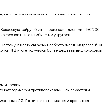
ся, что под этим словом может скрываться несколько
! Кокосовую койру обычно производят листами – 160*200,
 кокосовой плите и гибкость и упругость.
с… Поэтому, в целях снижения себестоимости матрасов, был
оном)!!! В итоге получился более дешевый вид кокосовой
им и ломким.
то категорически противопоказаны – он ломается и
ях – года 2-3. Потом начнет ломаться и крошиться.