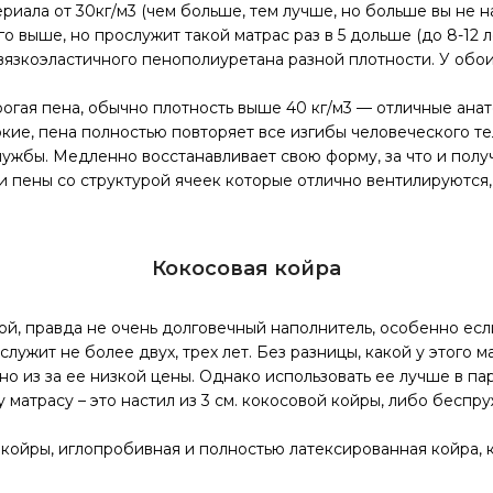
риала от 30кг/м3 (чем больше, тем лучше, но больше вы не 
 выше, но прослужит такой матрас раз в 5 дольше (до 8-12 л
язкоэластичного пенополиуретана разной плотности. У обои
огая пена, обычно плотность выше 40 кг/м3 — отличные анат
окие, пена полностью повторяет все изгибы человеческого 
 службы. Медленно восстанавливает свою форму, за что и пол
 пены со структурой ячеек которые отлично вентилируются, 
Кокосовая койра
ой, правда не очень долговечный наполнитель, особенно есл
ужит не более двух, трех лет. Без разницы, какой у этого мат
 из за ее низкой цены. Однако использовать ее лучше в пар
матрасу – это настил из 3 см. кокосовой койры, либо беспр
 койры, иглопробивная и полностью латексированная койра, 