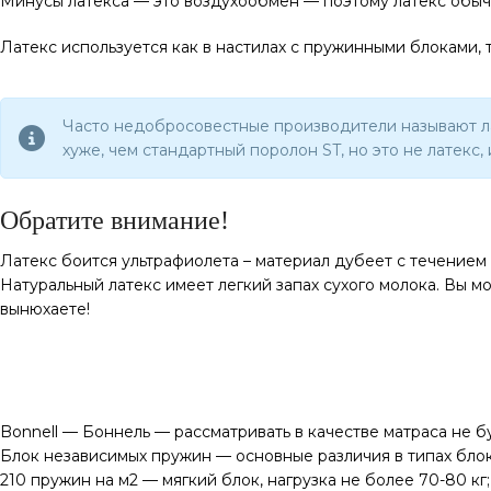
Минусы латекса — это воздухообмен — поэтому латекс обычн
Латекс используется как в настилах с пружинными блоками,
Часто недобросовестные производители называют лате
хуже, чем стандартный поролон ST, но это не латекс
Обратите внимание!
Латекс боится ультрафиолета – материал дубеет с течением
Натуральный латекс имеет легкий запах сухого молока. Вы мо
вынюхаете!
Bonnell — Боннель — рассматривать в качестве матраса не б
Блок независимых пружин — основные различия в типах блок
210 пружин на м2 — мягкий блок, нагрузка не более 70-80 кг;