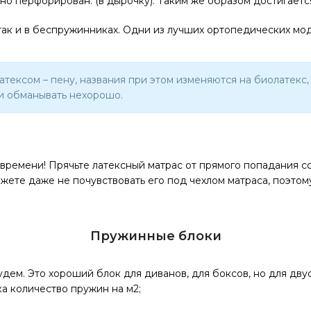
о перфорирован. (в дырочку). Таким же образом достигается
 так и в беспружинниках. Одни из лучших ортопедических мо
ксом – пену, названия при этом изменяются на биолатекс, э
, и обманывать нехорошо.
 времени! Прячьте латексный матрас от прямого попадания с
жете даже не почувствовать его под чехлом матраса, поэтому
Пружинные блоки
удем. Это хороший блок для диванов, для боксов, но для дв
а количество пружин на м2;