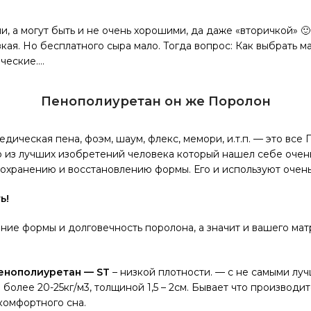
, а могут быть и не очень хорошими, да даже «вторичкой» 
зкая. Но бесплатного сыра мало. Тогда вопрос: Как выбрать
ческие….
Пенополиуретан он же Поролон
дическая пена, фоэм, шаум, флекс, мемори, и.т.п. — это все
 из лучших изобретений человека который нашел себе очен
сохранению и восстановлению формы. Его и используют очень
ь!
ение формы и долговечность поролона, а значит и вашего мат
енополиуретан — ST
– низкой плотности. — с не самыми лу
более 20-25кг/м3, толщиной 1,5 – 2см. Бывает что производит
комфортного сна.