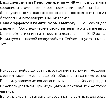
Высокоэластичный
Пенополиуретан — HR
— плотность мате
хорошие анатомические и ортопедические свойства. Цена его
беспружинные матрасы это сочетание высокоэластичного и в
безопасный, гипоаллергенный материал.
Пена с эффектом памяти формы Memory — LR
— самая дор
давления). Ортопедические свойства пены также самые выс
боли в области спины и в шеи, ну и долговечна — 10-12 лет
Из минусов — плохой воздухообмен. Сейчас выпускают марки
нет.
Кокосовая койра делает матрас жестким и упругим. Недорог
с одним настилом из кокосовой койры в один сантиметр, просл
В наших условиях использование кокосовой койры оправданно
Пенополиуретаном. При медицинских показаниях к жесткому 
латекса.
Волокна скрепляется латексированным клеем. Есть два вида