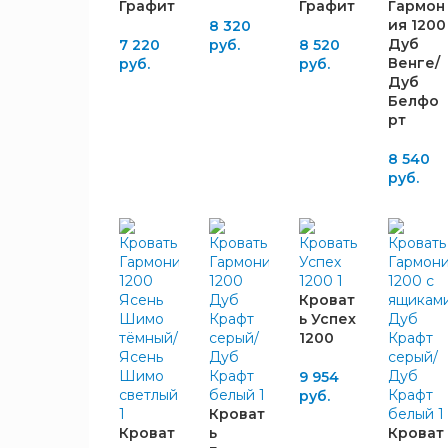
Графит
Графит
Гармон
1235
2
ия 1200
8 320
1242
Дуб
1
7 220
руб.
8 520
Венге/
руб.
руб.
1252
4
Дуб
1258
6
Белфо
рт
1260
26
1270
3
8 540
1272
1
руб.
1280
3
1290
9
ВЫСОТА,
1296
1
ММ
1310
6
786
2
Кроват
1325
3
ь Успех
980
2
1330
3
1200
1340
5
ГЛУБИНА,
9 954
1350
4
руб.
ММ
1355
1
Кроват
1360
Кроват
ь
Кроват
1