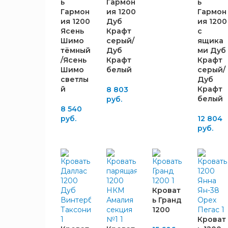
ь
Гармон
ь
1386
2
Гармон
ия 1200
Гармон
1464
5
ия 1200
Дуб
ия 1200
2032
9
Ясень
Крафт
с
2060
5
Шимо
серый/
ящика
тёмный
Дуб
ми Дуб
2065
3
/Ясень
Крафт
Крафт
2070
2
Шимо
белый
серый/
2080
2
светлы
Дуб
й
Крафт
8 803
2085
2
белый
руб.
2086
6
8 540
2090
20
руб.
12 804
руб.
2095
3
2100
1
2110
6
ЦВЕТ
2120
6
КОРПУСА
2127
1
Кроват
2130
7
ь Гранд
1200
2150
8
Кроват
Дуб
2160
6