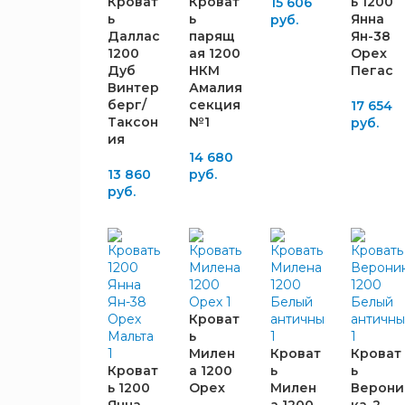
Кроват
1
Кроват
ь 1200
15 606
Винтерберг
2210
1
ь
ь
Янна
руб.
Белый
6
Даллас
парящ
Ян-38
1200
ая 1200
Орех
Бодега
4
Дуб
НКМ
Пегас
белая
Винтер
Амалия
Графит
2
берг/
секция
17 654
Таксон
№1
Дуб
руб.
2
ия
Венге
14 680
Дуб
13 860
руб.
7
серый
руб.
Крафт
1
белый
ЦВЕТ
Крафт
ФАСАДА
2
серый
Орех
1
Мальта
Кроват
Орех
ь
Дуб
1
1
Милен
Кроват
Кроват
Пегас
Винтерберг
Кроват
а 1200
ь
ь
Таксония
1
Белый
6
ь 1200
Орех
Милен
Верони
Ясень