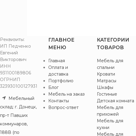
Мягкая
Светло-
4
обивка
1
серый
Серо-
1
бежевый
Слоновая
9
Реквизиты:
ГЛАВНОЕ
КАТЕГОРИИ
кость
ИП Педченко
МЕНЮ
ТОВАРОВ
Чёрный
1
Евгений
матовый
Викторович
Главная
Мебель для
Фисташковый
1
ИНН
Оплата и
спальни
Холодный
931100189806
1
доставка
Кровати
серый
ОГРНИП
Портфолио
Матрасы
323930100127931
Блог
Шкафы
Мебель на заказ
Гостиные
Мебельный
Контакты
Детская комната
склад: г. Донецк,
Вопрос-ответ
Мебель для
прихожей
пр-т Павших
Мебель для
коммунаров,
кухни
188В (по
Мебель для