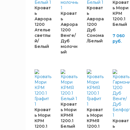
Кроват
Bravo
Кроват
Кроват
ь Мори
54
Мебель
ь
Кроват
ь
КРМ
Аврора
ь
Аврора
1200.1
Raus
2
1200
Аврора
1200
Белый
Альбина
1
Ателье
1200
Дуб
светлы
Венге/
Сонома
7 060
ДСВ
11
й/
Дуб
/Белый
руб.
Империал
3
Белый
молочн
Поллет
1
ый
Росток
1
Сантан
7
Стендмебель
5
Стиль
2
ШИРИНА,
Мебельград
1
ММ
Кроват
Кроват
ь Мори
Кроват
ь Мори
КРМЯ
ь Мори
980
1
КРМ
1200.1
КРМЯ
Кроват
1200.1
Белый
1200.1
ь
1232
2