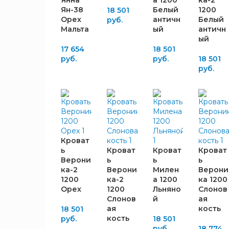
Янна
а 1200
ка-2
Графит
2
Шимо
1
Ян-38
Белый
1200
18 501
Дуб
тёмный
Орех
античн
Белый
руб.
2
Белфорт
Мальта
ый
античн
ый
Дуб
3
17 654
18 501
серый
руб.
руб.
18 501
Крафт
руб.
3
белый
Камень
3
тёмный
СПАЛЬНЫЙ
Орех
РАЗМЕР,
1
Мальта
ММ
Орех
Кроват
1
900x2000
Пегас
1
ь
Кроват
Кроват
Кроват
1200x2000
Холст
88
Верони
ь
ь
ь
2
ка-2
Верони
Милен
Верони
белый
1200
ка-2
а 1200
ка 1200
Холст
ВЫСОТА
Орех
1200
Льняно
Слонов
2
вулканический
ИЗГОЛОВЬЯ,
Слонов
й
ая
Холст
ая
кость
ММ
18 501
2
сапфировый
кость
руб.
18 501
руб.
18 774