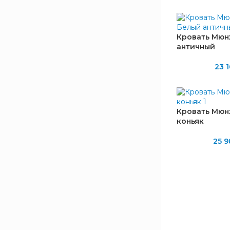
Кровать Мюн
античный
БРЕНД
23 1
Bravo Мебель
8
ШИРИНА, ММ
Кровать Мюн
коньяк
1470
2
1490
2
25 9
1660
2
1680
2
ГЛУБИНА, ММ
2120
4
2125
4