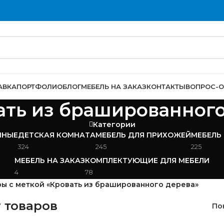
АВКА
ПОРТФОЛИО
БЛОГ
МЕБЕЛЬ НА ЗАКАЗ
КОНТАКТЫ
ВОПРОС-О
ать из брашированног
Категории
ИНЫЕ
ДЕТСКАЯ КОМНАТА
МЕБЕЛЬ ДЛЯ ПРИХОЖЕЙ
МЕБЕЛЬ
324
245
225
МЕБЕЛЬ НА ЗАКАЗ
КОМПЛЕКТУЮЩИЕ ДЛЯ МЕБЕЛИ
4
78
ы с меткой «Кровать из брашированного дерева»
 товаров
По