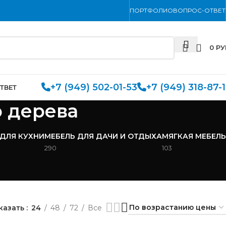
ПОРТФОЛИО
ВОПРОС-ОТВЕТ
0
РУ
+7 (949) 502-01-53
+7 (949) 318-87-
ТВЕТ
о дерева
 ДЛЯ КУХНИ
МЕБЕЛЬ ДЛЯ ДАЧИ И ОТДЫХА
МЯГКАЯ МЕБЕЛЬ
290
103
казать
24
48
72
Все