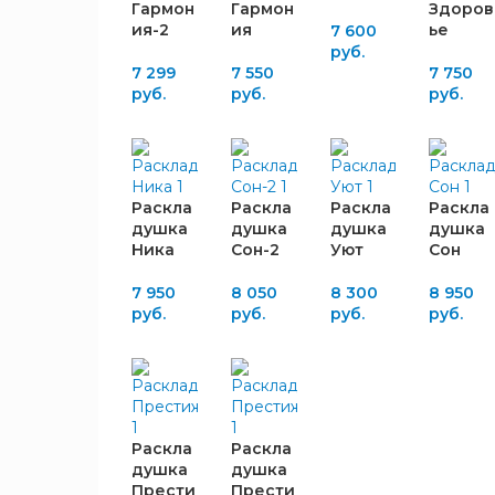
Гармон
Гармон
Здоров
ия-2
ия
ье
7 600
ШИРИНА,
руб.
ММ
7 299
7 550
7 750
руб.
руб.
руб.
700
4
800
6
ВЫСОТА,
Раскла
Раскла
Раскла
Раскла
душка
душка
душка
душка
ММ
Ника
Сон-2
Уют
Сон
390
4
7 950
8 050
8 300
8 950
420
2
руб.
руб.
руб.
руб.
440
4
ГЛУБИНА,
ММ
Раскла
Раскла
1905
10
душка
душка
Прести
Прести