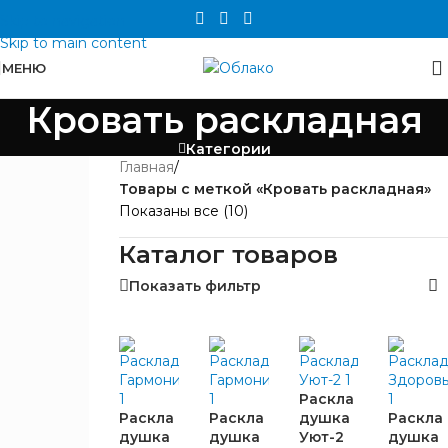
Skip to navigation
Skip to main content
МЕНЮ
Кровать раскладная
Категории
Главная
/
ЦЕНА
Товары с меткой «Кровать раскладная»
Показаны все (10)
Каталог товаров
Показать фильтр
БРЕНД
Раскла
Кемпинг
Раскла
Раскла
душка
Раскла
10
Групп
душка
душка
Уют-2
душка