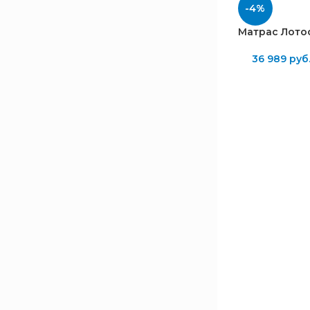
-4%
Спанбонд
8
Матрас Лотос
ЖЁСТКОСТЬ
36 989
руб
Низкая и Средняя
1
Низкая и Высокая
1
Средняя
6
Средняя и Высокая
1
Высокая
1
МАКСИМАЛЬНАЯ НАГРУЗКА,
КГ
120
3
130
3
140
2
150
1
160
2