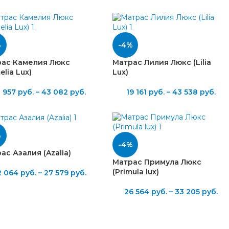
%
-4%
ас Камелия Люкс
Матрас Лилия Люкс (Lilia
elia Lux)
Lux)
8 957
руб.
–
43 082
руб.
19 161
руб.
–
43 538
руб.
%
-4%
ас Азалия (Azalia)
Матрас Примула Люкс
(Primula lux)
2 064
руб.
–
27 579
руб.
26 564
руб.
–
33 205
руб.