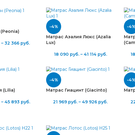
-4%
-4
(Peonia)
Матрас Азалия Люкс (Azalia
Матр
Lux)
(Cam
–
32 366
руб.
18 090
руб.
–
41 114
руб.
1
-4%
-4
(Lilia)
Матрас Гиацинт (Giacinto)
Матр
.
–
45 893
руб.
21 969
руб.
–
49 926
руб.
2