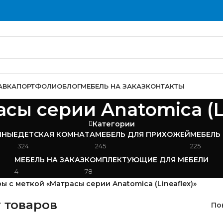
АВКА
ПОРТФОЛИО
БЛОГ
МЕБЕЛЬ НА ЗАКАЗ
КОНТАКТЫ
сы серии Anatomica (Li
Категории
ИНЫЕ
ДЕТСКАЯ КОМНАТА
МЕБЕЛЬ ДЛЯ ПРИХОЖЕЙ
МЕБЕЛЬ
324
245
225
МЕБЕЛЬ НА ЗАКАЗ
КОМПЛЕКТУЮЩИЕ ДЛЯ МЕБЕЛИ
4
78
ы с меткой «Матрасы серии Anatomica (Lineaflex)»
 товаров
По