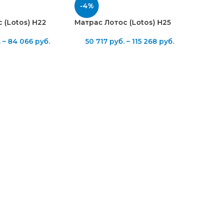
-4%
 (Lotos) H22
Матрас Лотос (Lotos) H25
.
–
84 066
руб.
50 717
руб.
–
115 268
руб.