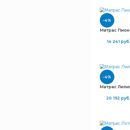
-4%
БРЕНД
Матрас Пион 
14 241
руб.
Lineaflex
10
ВЫСОТА, ММ
220
1
-4%
250
9
Матрас Лилия 
НАПОЛНЕНИЕ
20 192
руб
Латексная пена
6
Эргофлекс
3
Кокосовая койра
8
Сизаль
1