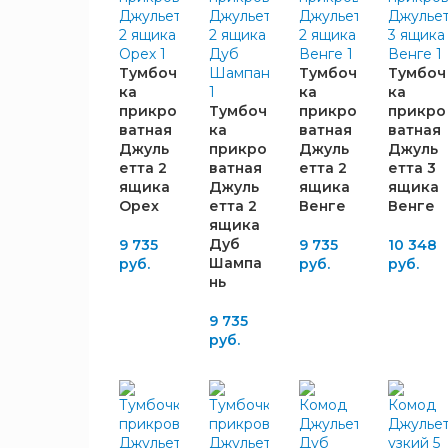
Глайдер
18
ШИРИНА,
Тумбоч
Тумбоч
Тумбоч
ММ
ка
ка
ка
прикро
Тумбоч
прикро
прикро
ватная
ка
ватная
ватная
490
6
Джуль
прикро
Джуль
Джуль
497
6
етта 2
ватная
етта 2
етта 3
750
3
ящика
Джуль
ящика
ящика
Орех
етта 2
Венге
Венге
1530
3
ящика
Дуб
9 735
9 735
10 348
Шампа
руб.
руб.
руб.
ВЫСОТА,
нь
ММ
9 735
500
6
руб.
520
3
925
3
954
3
1065
3