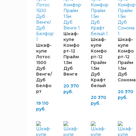
Альбина
1
Интерьер-
3
центр
Стиль
5
Памир
Шкаф-
7
купе
Шкаф-
Шкаф-
Шкаф-
Комфо
купе
купе
ШИРИНА,
купе
рт-12
Комфо
Комфо
ММ
Лотос
Прайм
рт-12
рт-12
1500
1.5м
Прайм
Прайм
Дуб
Дуб
1.5м
1.5м
1500
16
Венге/
Венге
Дуб
Дуб
Дуб
Крафт
Сонома
ВЫСОТА,
Белфо
белый
20 370
рт
руб.
20 370
ММ
20 370
руб.
19 110
руб.
2172
5
руб.
2200
11
ГЛУБИНА,