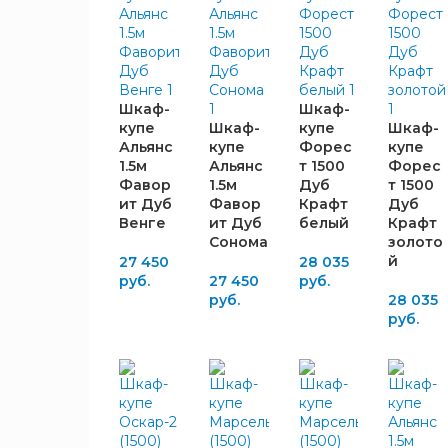
ММ
598
5
600
10
615
1
Шкаф-
Шкаф-
купе
Шкаф-
купе
Шкаф-
Альянс
купе
Форес
купе
ЦВЕТ
1.5м
Альянс
т 1500
Форес
КОРПУСА
Фавор
1.5м
Дуб
т 1500
ит Дуб
Фавор
Крафт
Дуб
Белый
2
Венге
ит Дуб
белый
Крафт
Дуб
Сонома
золото
6
Венге
й
27 450
28 035
руб.
27 450
руб.
Дуб
4
руб.
28 035
Сонома
руб.
Крафт
3
белый
Крафт
1
золотой