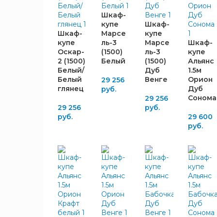
ЦВЕТ
ФАСАДА
Шкаф-
купе
Шкаф-
Шкаф-
Марсе
купе
Белый
1
купе
ль-3
Марсе
Шкаф-
Белая
Оскар-
(1500)
ль-3
купе
1
лакобель
2 (1500)
Белый
(1500)
Альянс
Белый
Белый/
Дуб
1.5м
1
глянец
Белый
Венге
Орион
29 256
глянец
Дуб
руб.
Дуб
1
Сонома
29 256
Белфорт
29 256
руб.
Дуб
руб.
29 600
5
Венге
руб.
Дуб
4
Сонома
Крафт
3
белый
Крафт
1
золотой
Чёрная
1
лакобель