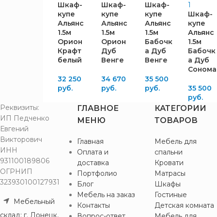
Шкаф-
Шкаф-
Шкаф-
купе
купе
купе
Шкаф-
Альянс
Альянс
Альянс
купе
1.5м
1.5м
1.5м
Альянс
Орион
Орион
Бабочк
1.5м
Крафт
Дуб
а Дуб
Бабочк
белый
Венге
Венге
а Дуб
Сонома
32 250
34 670
35 500
руб.
руб.
руб.
35 500
руб.
Реквизиты:
ГЛАВНОЕ
КАТЕГОРИИ
ИП Педченко
МЕНЮ
ТОВАРОВ
Евгений
Викторович
Главная
Мебель для
ИНН
Оплата и
спальни
931100189806
доставка
Кровати
ОГРНИП
Портфолио
Матрасы
323930100127931
Блог
Шкафы
Мебель на заказ
Гостиные
Мебельный
Контакты
Детская комната
склад: г. Донецк,
Вопрос-ответ
Мебель для