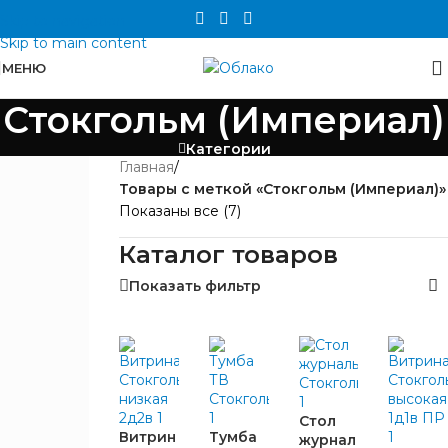
Skip to navigation
Skip to main content
МЕНЮ
Стокгольм (Империал)
Категории
Главная
/
БРЕНД
Товары с меткой «Стокгольм (Империал)»
Показаны все (7)
Империал
7
Каталог товаров
ШИРИНА,
Показать фильтр
ММ
570
2
1090
2
1610
2
Стол
Витрин
Тумба
журнал