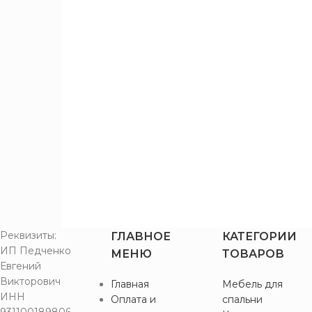
Гранж
7
песочный
ЦВЕТ
ФАСАДА
Дуб
Гранж
6
песочный
Железный
3
камень
Реквизиты:
ГЛАВНОЕ
КАТЕГОРИИ
ИП Педченко
МЕНЮ
ТОВАРОВ
Евгений
Викторович
Главная
Мебель для
ИНН
Оплата и
спальни