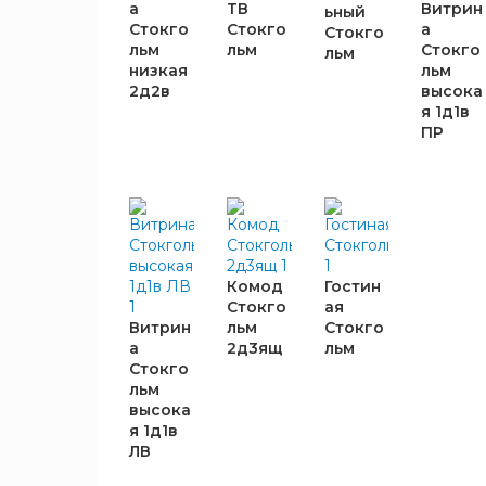
ВЫСОТА,
а
ТВ
Витрин
ьный
ММ
Стокго
Стокго
а
Стокго
льм
льм
Стокго
льм
низкая
льм
430
1
2д2в
высока
530
1
я 1д1в
790
1
ПР
1510
1
1950
2
ГЛУБИНА,
ММ
Комод
Гостин
Стокго
ая
400
5
Витрин
льм
Стокго
590
1
а
2д3ящ
льм
Стокго
льм
ЦВЕТ
высока
КОРПУСА
я 1д1в
ЛВ
Дуб