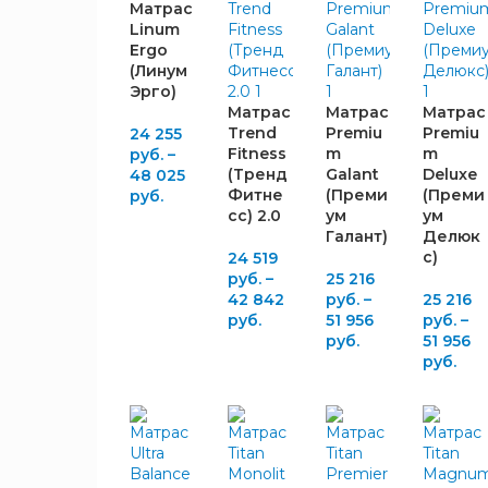
130
3
Матрас
Linum
140
2
Ergo
(Линум
Эрго)
ПРУЖИННЫЙ
Матрас
Матрас
Матрас
БЛОК
Trend
Premiu
Premiu
24 255
Fitness
m
m
руб.
–
Sota
(Тренд
Galant
Deluxe
48 025
2
Spring
Фитне
(Преми
(Преми
руб.
Мультипакет
сс) 2.0
ум
ум
3
Галант)
Делюк
S-1000
с)
24 519
Безпружинный
1
руб.
–
25 216
42 842
руб.
–
25 216
руб.
51 956
руб.
–
КОМФОРТ
руб.
51 956
руб.
Разносторонняя
1
жёсткость
СПАЛЬНЫЙ
РАЗМЕР,