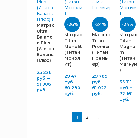
ММ
-26%
-24%
-24%
Матрас
Ultra
800x1900
8
Матрас
Матрас
Матрас
Balanc
Titan
Titan
Titan
800x2000
8
e Plus
Monolit
Premier
Magnu
(Ультра
900x1900
8
(Титан
(Титан
m
Баланс
900x2000
Монол
Премь
(Титан
8
Плюс)
ит)
ер)
Магнум
1200x1900
11
)
25 226
1200x2000
11
29 471
29 785
руб.
–
1400x1900
руб.
–
руб.
–
35 111
11
51 906
60 280
61 022
руб.
–
1400x2000
руб.
11
руб.
руб.
72 161
1600x1900
11
руб.
1600x2000
13
1800x1900
11
ВЫСОТА
1
2
→
1800x2000
13
ИЗГОЛОВЬЯ,
ММ