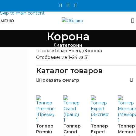
Skip to navigation
Skip to main content
МЕНЮ
Корона
Категории
Главная
/
Товар Бренд
/
Корона
ЦЕНА
Отображение 1–24 из 31
Каталог товаров
Показать фильтр
БРЕНД
Топпер
Топпер
Топпер
Топпер
Корона
15
Premiu
Grand
Expert
Memori