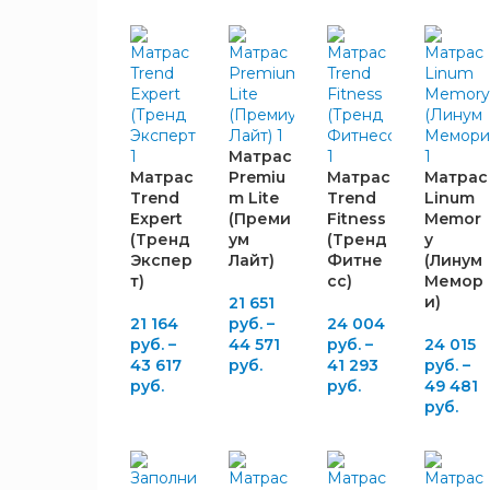
Кокосовая
1
койра
Моноблок
пены
1
повышенной
ЖЁСТКОСТЬ
жёсткости
Ormaform
2
Матрас
Низкая
2
Матрас
Premiu
Матрас
Матрас
Угольная
Ниже
1
Trend
m Lite
Trend
Linum
3
пена
среднего
Expert
(Преми
Fitness
Memor
Бикоттон
3
(Тренд
ум
(Тренд
y
Ниже
Экспер
Лайт)
Фитне
(Линум
Термовойлок
4
среднего
1
т)
сс)
Мемор
и
Пенополиуретан
3
и)
21 651
Средняя
21 164
руб.
–
24 004
Средняя
5
руб.
–
44 571
руб.
–
24 015
43 617
руб.
41 293
руб.
–
руб.
руб.
49 481
МАКСИМАЛЬНАЯ
руб.
НАГРУЗКА, КГ
120
1