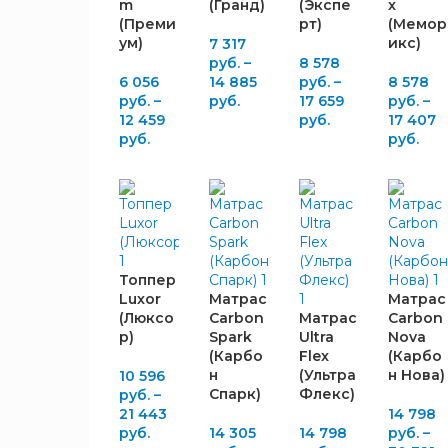
m
(Гранд)
(Экспе
x
ШИРИНА,
(Преми
рт)
(Мемор
ум)
икс)
ММ
7 317
руб.
–
8 578
6 056
14 885
руб.
–
8 578
1720
1
руб.
–
руб.
17 659
руб.
–
1850
1
12 459
руб.
17 407
1920
руб.
руб.
1
2050
1
ВЫСОТА,
ММ
Топпер
40
1
Luxor
Матрас
Матрас
45
2
(Люксо
Carbon
Матрас
Carbon
60
1
р)
Spark
Ultra
Nova
(Карбо
Flex
(Карбо
80
1
н
(Ультра
н Нова)
10 596
270
4
Спарк)
Флекс)
руб.
–
280
1
21 443
14 798
руб.
14 305
14 798
руб.
–
290
1