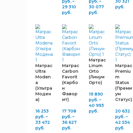
руб.
–
руб.
–
30 321
29 310
30 077
руб.
руб.
руб.
ГЛУБИНА,
ММ
2140
2
2200
2
НАПОЛНЕНИЕ
Матрас
Матрас
Матрас
Linum
Матрас
Ultra
Carbon
Orto
Premiu
Moden
Favorit
(Линум
m
a
(Карбо
Орто)
Status
Пена
(Ультра
н
(Преми
2
Мэмори
Моден
Фавор
ум
19 890
Латексная
а)
ит)
Статус)
руб.
–
3
пена
40 993
16 253
17 708
руб.
20 632
Элакс
3
руб.
–
руб.
–
руб.
–
Латексированная
33 472
36 627
42 534
2
кокосовая койра
руб.
руб.
руб.