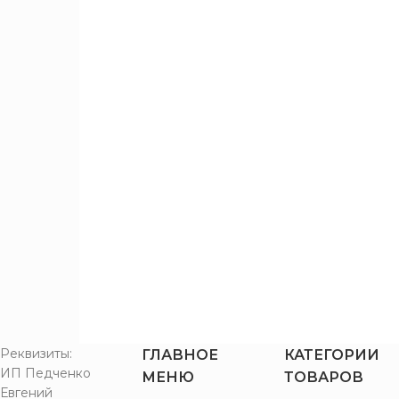
ММ
800x1900
12
800x2000
12
900x1900
12
900x2000
12
1200x1900
12
1200x2000
12
1400x1900
12
1400x2000
12
1600x1900
12
1600x2000
12
1800x1900
12
1800x2000
12
Реквизиты:
ГЛАВНОЕ
КАТЕГОРИИ
ИП Педченко
2000x1900
3
МЕНЮ
ТОВАРОВ
Евгений
2000x2000
3