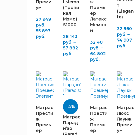
Преми
l Memo
ж
т
ум
(Тропи
Премь
(Elegan
кал
ер
Пена
te)
11
Мэмо)
Латекс
27 949
Мэмори
S1000
Мемор
руб.
–
Латексная
32 960
и
55 897
6
пена
руб.
–
руб.
28 143
74 907
Элакс
2
руб.
–
32 401
руб.
57 882
руб.
–
Эргофлекс
1
руб.
64 802
Латексированная
руб.
5
кокосовая койра
Кокосовая
5
койра
Сверхмягкий
1
ППУ
ЖЁСТКОСТЬ
Моноблок
1
Элакс
-4%
Низкая
1
Матрас
Матрас
Матрас
Прести
Прести
Люкс
Evatech
1
Ниже
Матрас
1
ж
ж
Лаунж
среднего
Ортопедическая
Парад
Премь
Премь
Преми
2
пена
и’зо
Низкая
ер
ер
ум
(Paradi