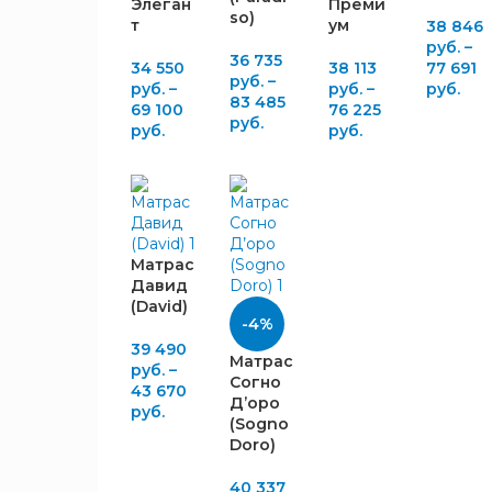
и
2
Форплит
Элеган
Преми
1
so)
Средняя
т
ум
38 846
Термовойлок
6
руб.
–
Ниже
36 735
Спанбонд
3
34 550
38 113
77 691
среднего
руб.
–
6
руб.
–
руб.
–
руб.
и
83 485
69 100
76 225
Средняя
руб.
руб.
руб.
Средняя
2
МАКСИМАЛЬНАЯ
НАГРУЗКА, КГ
110
1
Матрас
Давид
120
6
(David)
130
4
-4%
140
1
39 490
Матрас
руб.
–
Согно
43 670
Д’оро
ПРУЖИННЫЙ
руб.
(Sogno
БЛОК
Doro)
TFK
1
40 337