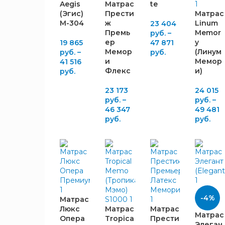
Aegis
Матрас
te
Evotek
1
(Эгис)
Прести
Матрас
Lineaflex
M-304
ж
Linum
4
23 404
Премь
Memor
руб.
–
Гармония
5
ер
y
19 865
47 871
Сна
Мемор
(Линум
руб.
–
руб.
Dreamson
1
и
Мемор
41 516
Флекс
и)
руб.
ВЫСОТА,
23 173
24 015
ММ
руб.
–
руб.
–
46 347
49 481
220
руб.
руб.
2
230
2
240
6
250
1
280
1
НАПОЛНЕНИЕ
-4%
Матрас
Люкс
Матрас
Матрас
Матрас
Опера
Tropica
Прести
Элеган