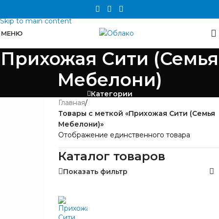
Skip to navigation
Skip to main content
МЕНЮ
Прихожая Сити (Семья
Мебелони)
Категории
Главная
/
БРЕНД
Товары с меткой «Прихожая Сити (Семья
Мебелони)»
Мебелони
1
Отображение единственного товара
Каталог товаров
ШИРИНА,
ММ
Показать фильтр
442
1
ВЫСОТА,