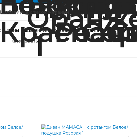
Добавить в список желаний
:
Диваны Мамасан
Метка:
Мебель из ротанга
Следовать: