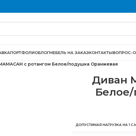
АВКА
ПОРТФОЛИО
БЛОГ
МЕБЕЛЬ НА ЗАКАЗ
КОНТАКТЫ
ВОПРОС-О
МАМАСАН с ротангом Белое/подушка Оранжевая
Диван 
Белое/
ДОПУСТИМАЯ НАГРУЗКА НА 1 С.М