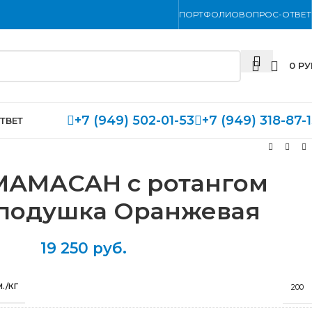
ПОРТФОЛИО
ВОПРОС-ОТВЕТ
0
РУ
+7 (949) 502-01-53
+7 (949) 318-87-
ТВЕТ
МАМАСАН с ротангом
подушка Оранжевая
19 250
руб.
./КГ
200