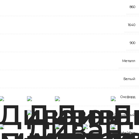
860
1640
900
Металл
Белый
Оксфорд
Оранжевый
Холлофайбер