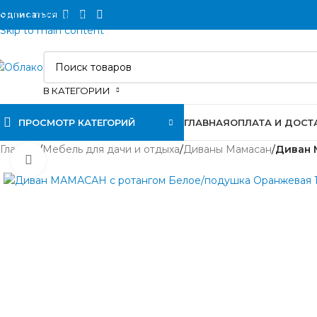
Skip to navigation
одписаться
Skip to main content
В КАТЕГОРИИ
ПРОСМОТР КАТЕГОРИЙ
ГЛАВНАЯ
ОПЛАТА И ДОСТ
Главная
/
Мебель для дачи и отдыха
/
Диваны Мамасан
/
Диван 
Нажмите, чтобы увеличить