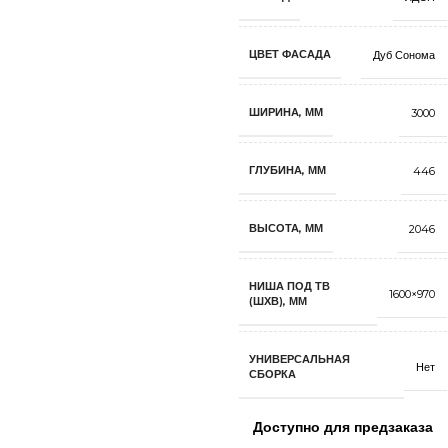
ЦВЕТ ФАСАДА
Дуб Сонома
ШИРИНА, ММ
3000
ГЛУБИНА, ММ
446
ВЫСОТА, ММ
2046
НИША ПОД ТВ
1600×970
(ШХВ), ММ
УНИВЕРСАЛЬНАЯ
Нет
СБОРКА
Доступно для предзаказа