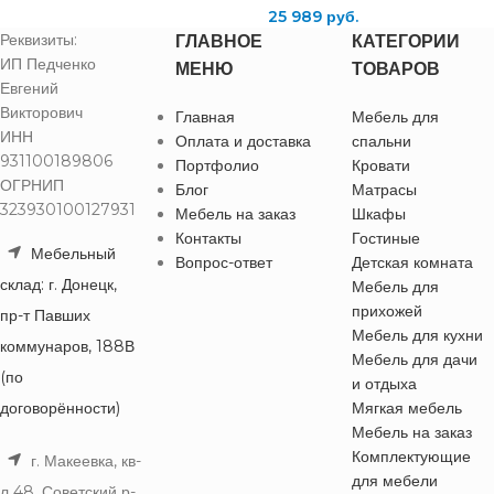
25 989
руб.
Реквизиты:
ГЛАВНОЕ
КАТЕГОРИИ
ИП Педченко
МЕНЮ
ТОВАРОВ
Евгений
Викторович
Главная
Мебель для
ИНН
Оплата и доставка
спальни
931100189806
Портфолио
Кровати
ОГРНИП
Блог
Матрасы
323930100127931
Мебель на заказ
Шкафы
Контакты
Гостиные
Мебельный
Вопрос-ответ
Детская комната
склад: г. Донецк,
Мебель для
прихожей
пр-т Павших
Мебель для кухни
коммунаров, 188В
Мебель для дачи
(по
и отдыха
договорённости)
Мягкая мебель
Мебель на заказ
Комплектующие
г. Макеевка, кв-
для мебели
л 48, Советский р-