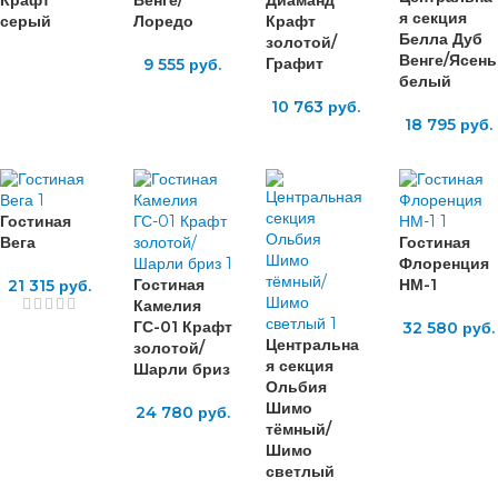
я секция
серый
Лоредо
Крафт
Белла Дуб
золотой/
Венге/Ясень
Графит
9 555
руб.
белый
10 763
руб.
18 795
руб.
Гостиная
Вега
Гостиная
Флоренция
Гостиная
НМ-1
21 315
руб.
Камелия
ГС-01 Крафт
32 580
руб.
Центральна
золотой/
я секция
Шарли бриз
Ольбия
Шимо
24 780
руб.
тёмный/
Шимо
светлый