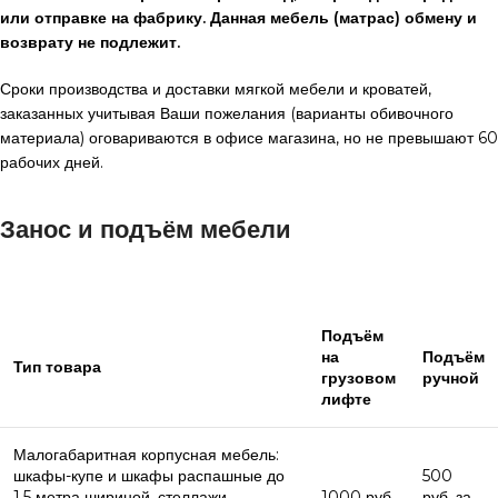
или отправке на фабрику. Данная мебель (матрас) обмену и
возврату не подлежит.
Сроки производства и доставки мягкой мебели и кроватей,
заказанных учитывая Ваши пожелания (варианты обивочного
материала) оговариваются в офисе магазина, но не превышают 60
рабочих дней.
Занос и подъём мебели
Подъём
на
Подъём
Тип товара
грузовом
ручной
лифте
Малогабаритная корпусная мебель:
шкафы-купе и шкафы распашные до
500
1.5 метра шириной, стеллажи,
1000 руб.
руб. за