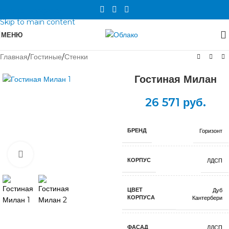
Skip to navigation
Skip to main content
МЕНЮ
Главная
/
Гостиные
/
Стенки
Гостиная Милан
26 571
руб.
БРЕНД
Горизонт
Нажмите, чтобы увеличить
КОРПУС
ЛДСП
ЦВЕТ
Дуб
КОРПУСА
Кантербери
ФАСАД
ЛДСП