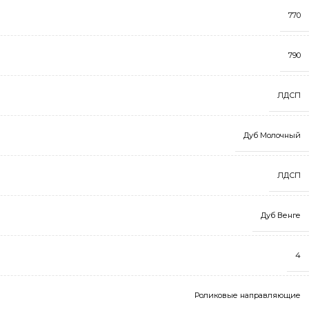
770
790
ЛДСП
Дуб Молочный
ЛДСП
Дуб Венге
4
Роликовые направляющие