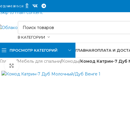
Skip to navigation
одписаться
Skip to main content
В КАТЕГОРИИ
ПРОСМОТР КАТЕГОРИЙ
ГЛАВНАЯ
ОПЛАТА И ДОСТ
Главная
/
Мебель для спальни
/
Комоды
/
Комод Катрин-7 Дуб
Нажмите, чтобы увеличить