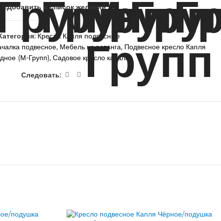
Добавить в список желаний
Категория:
Кресла Капля подвесные
ачалка подвесное
,
Мебель из ротанга
,
Подвесное кресло Капля
дное (М-Групп)
,
Садовое кресло качалка
Следовать: