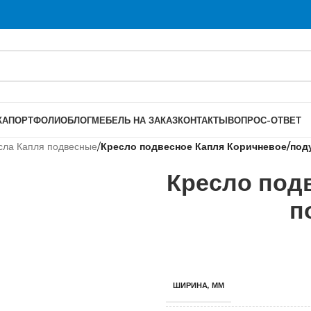
КА
ПОРТФОЛИО
БЛОГ
МЕБЕЛЬ НА ЗАКАЗ
КОНТАКТЫ
ВОПРОС-ОТВЕТ
сла Капля подвесные
/
Кресло подвесное Капля Коричневое/под
Кресло под
п
ШИРИНА, ММ