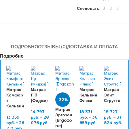
Следовать:
ПОДРОБНО
ОТЗЫВЫ (0)
ДОСТАВКА И ОПЛАТА
Подробно
Матрас
Матрас
Матрас
Матрас
Комфор
Fiji
Кельвин
Элит
-32%
т
(Фиджи)
Флекс
Струтто
Кельвин
Матрас
14 793
18 331
18 727
Эргозон
13 359
руб.
–
28
руб.
–
36
руб.
–
31
(Ergozo
руб.
–
26
076
руб.
659
руб.
824
руб.
ne)
717
руб.