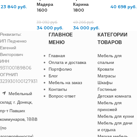
Мадера
Карина
23 840
руб.
40 698
руб.
1600
1800
39 092
руб.
49 266
руб.
34 000
руб.
34 000
руб.
Реквизиты:
ГЛАВНОЕ
КАТЕГОРИИ
ИП Педченко
МЕНЮ
ТОВАРОВ
Евгений
Викторович
Главная
Мебель для
ИНН
Оплата и доставка
спальни
931100189806
Портфолио
Кровати
ОГРНИП
Блог
Матрасы
323930100127931
Мебель на заказ
Шкафы
Контакты
Гостиные
Мебельный
Вопрос-ответ
Детская комната
склад: г. Донецк,
Мебель для
прихожей
пр-т Павших
Мебель для кухни
коммунаров, 188В
Мебель для дачи
(по
и отдыха
договорённости)
Мягкая мебель