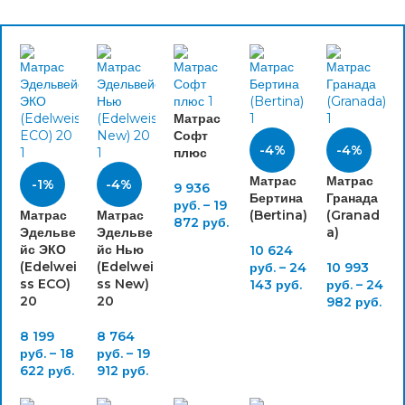
Матрас
Софт
-4%
-4%
плюс
Матрас
Матрас
-1%
-4%
9 936
Бертина
Гранада
руб.
–
19
Матрас
Матрас
(Bertina)
(Granad
872
руб.
Эдельве
Эдельве
a)
йс ЭКО
йс Нью
10 624
(Edelwei
(Edelwei
руб.
–
24
10 993
ss ECO)
ss New)
143
руб.
руб.
–
24
20
20
982
руб.
8 199
8 764
руб.
–
18
руб.
–
19
622
руб.
912
руб.