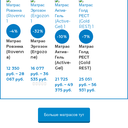
-4%
-32%
-10%
-7%
Матрас
Матрас
Ровэнна
Эргозон
Матрас
Матрас
(Rovenn
(Ergozo
Актив-
Голд
a)
ne)
Гель
РЕСТ
(Active-
(Gold
Gel)
REST)
12 350
16 077
руб.
–
28
руб.
–
36
067
руб.
535
руб.
21 725
25 051
руб.
–
49
руб.
–
56
375
руб.
931
руб.
Больше матрасов тут