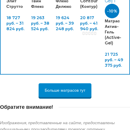
Элит
Твин
Флекс
Contour
Струтто
Флекс
Делюкс
(Контур)
-10%
18 727
19 263
19 624
20 817
Матрас
руб.
–
31
руб.
–
38
руб.
–
39
руб.
–
41
Актив-
824
руб.
524
руб.
248
руб.
940
руб.
Гель
(Active-
Gel)
21 725
руб.
–
49
375
руб.
Больше матрасов тут
Обратите внимание!
Изображения, представленные на сайте, предоставлены
официальными производителями товаров; оттенки