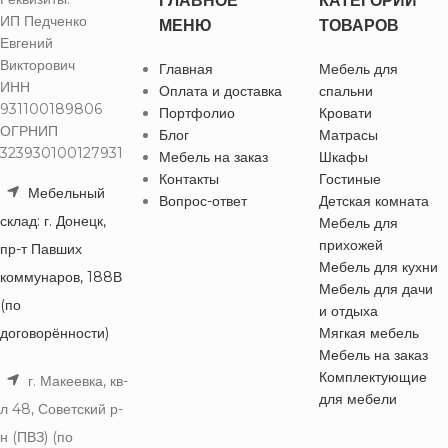
ГЛАВНОЕ
КАТЕГОРИИ
ИП Педченко
МЕНЮ
ТОВАРОВ
Евгений
Викторович
Главная
Мебель для
ИНН
Оплата и доставка
спальни
931100189806
Портфолио
Кровати
ОГРНИП
Блог
Матрасы
323930100127931
Мебель на заказ
Шкафы
Контакты
Гостиные
Мебельный
Вопрос-ответ
Детская комната
склад: г. Донецк,
Мебель для
прихожей
пр-т Павших
Мебель для кухни
коммунаров, 188В
Мебель для дачи
(по
и отдыха
договорённости)
Мягкая мебель
Мебель на заказ
Комплектующие
г. Макеевка, кв-
для мебели
л 48, Советский р-
н (ПВЗ) (по