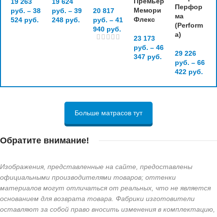
Премьер
19 263
19 624
Перфор
Мемори
руб.
–
38
руб.
–
39
20 817
ма
Флекс
524
руб.
248
руб.
руб.
–
41
(Perform
940
руб.
a)
23 173
руб.
–
46
29 226
347
руб.
руб.
–
66
422
руб.
Больше матрасов тут
Обратите внимание!
Изображения, представленные на сайте, предоставлены
официальными производителями товаров; оттенки
материалов могут отличаться от реальных, что не является
основанием для возврата товара. Фабрики изготовители
оставляют за собой право вносить изменения в комплектацию,