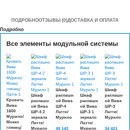
ПОДРОБНО
ОТЗЫВЫ (0)
ДОСТАВКА И ОПЛАТА
Подробно
Все элементы модульной системы
Шкаф
Шкаф
Шкаф
распашн
Шкаф
распашн
Кровать
распашн
ой Вива
распашн
ой Вива
Вива
ой Вива
ШР-4
ой Вива
ШР-3
1600
ШР-4 2
Латте/
ШР-3 1
Латте/
Мурило/
зеркала
Мурило
зеркало
Мурило
Мокко
Латте/
Латте/
глянец/
Мурило
Мурило
45 142
34 421