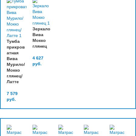
Зеркало
Вива
Мокко
Тумба
глянец
прикров
атная
4 627
Вива
руб.
Мурило/
Мокко
глянец/
Латте
7 579
руб.