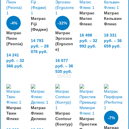
Матрас
Матрас
Матрас
Матис
Кельвин
-4%
-32%
Fiji
Флекс
Флекс
(Фиджи)
Матрас
Матрас
16 498
18 331
Пион
Эргозон
14 793
руб.
–
32
руб.
–
36
(Peonia)
(Ergozon
руб.
–
28
992
руб.
659
руб.
e)
076
руб.
14 241
руб.
–
32
16 077
366
руб.
руб.
–
36
535
руб.
Матрас
Матрас
Твин
Флекс
Матрас
-7%
Флекс
Делюкс
Contour
Матрас
(Контур)
Престиж
Матрас