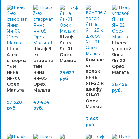
Шкаф
Янна
Шкаф
Шкаф
Шкаф 3-
Ян-01
угловой
4-ёх
ёх
Орех
Янна
Компле
створча
створча
Мальта
Ян-22
кт
тый
тый
Орех
полок
Янна
Янна
Мальта
25 623
Янна
Ян-06
Ян-05
руб.
ЯН-23 к
Орех
Орех
26 456
шкафу
Мальта
Мальта
руб.
ЯН-01
Орех
57 328
49 464
Мальта
руб.
руб.
3 643
руб.