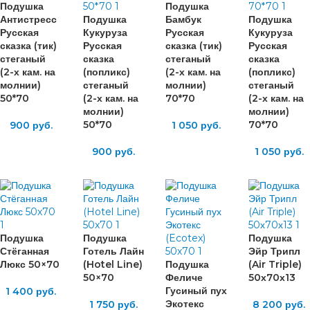
Подушка
Подушка
Антистресс
Подушка
Бамбук
Подушка
Русская
Кукуруза
Русская
Кукуруза
сказка (тик)
Русская
сказка (тик)
Русская
стеганый
сказка
стеганый
сказка
(2-х кам. на
(попликс)
(2-х кам. на
(попликс)
молнии)
стеганый
молнии)
стеганый
50*70
(2-х кам. на
70*70
(2-х кам. на
молнии)
молнии)
50*70
70*70
900
руб.
1 050
руб.
900
руб.
1 050
руб.
Подушка
Подушка
Подушка
Стёганная
Готель Лайн
Эйр Трипл
Люкс 50×70
(Hotel Line)
Подушка
(Air Triple)
50×70
Феличе
50х70х13
Гусиный пух
1 400
руб.
Экотекс
1 750
руб.
8 200
руб.