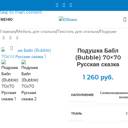
Skip to navigation
Skip to main content
МЕНЮ
Главная
/
Мебель для спальни
/
Текстиль для спальни
/
Подушки
Нажмите, чтобы увеличить
Подушка Бабл
(Bubble) 70×70
Русская сказка
1 260
руб.
Силиконизированн
НАПОЛНЕНИЕ
волок
ТКАНЬ
Т