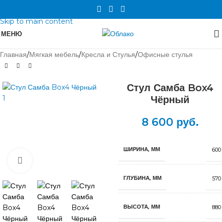
Skip to navigation
Skip to main content
МЕНЮ
Главная
/
Мягкая мебель
/
Кресла и Стулья
/
Офисные стулья
Стул Самба Box4
Чёрный
8 600
руб.
ШИРИНА, ММ
600
Нажмите, чтобы увеличить
ГЛУБИНА, ММ
570
ВЫСОТА, ММ
880