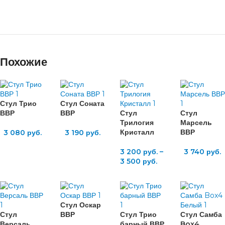
Похожие
Стул Трио
Стул Соната
ВВР
ВВР
Стул
Стул
Трилогия
Марсель
Кристалл
ВВР
3 080
руб.
3 190
руб.
3 200
руб.
–
3 740
руб.
3 500
руб.
Стул Оскар
Стул
ВВР
Стул Трио
Стул Самба
Версаль
барный ВВР
Box4