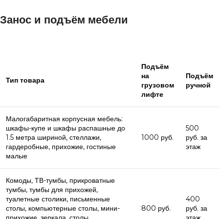
Занос и подъём мебели
Подъём
на
Подъём
Тип товара
грузовом
ручной
лифте
Малогабаритная корпусная мебель:
шкафы-купе и шкафы распашные до
500
1.5 метра шириной, стеллажи,
1000 руб.
руб. за
гардеробные, прихожие, гостиные
этаж
малые
Комоды, ТВ-тумбы, прикроватные
тумбы, тумбы для прихожей,
туалетные столики, письменные
400
столы, компьютерные столы, мини-
800 руб.
руб. за
прихожие, зеркала, столы,
этаж