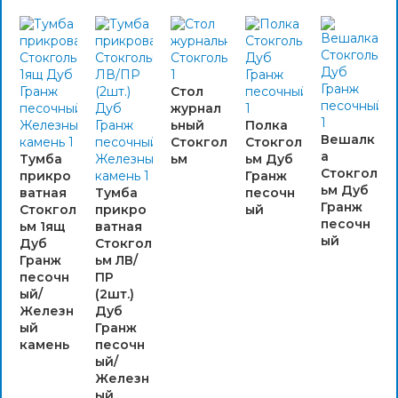
Стол
журнал
ьный
Полка
Вешалк
Стокгол
Стокгол
а
Тумба
ьм
ьм Дуб
Стокгол
прикро
Гранж
ьм Дуб
ватная
Тумба
песочн
Гранж
Стокгол
прикро
ый
песочн
ьм 1ящ
ватная
ый
Дуб
Стокгол
Гранж
ьм ЛВ/
песочн
ПР
ый/
(2шт.)
Железн
Дуб
ый
Гранж
камень
песочн
ый/
Железн
ый