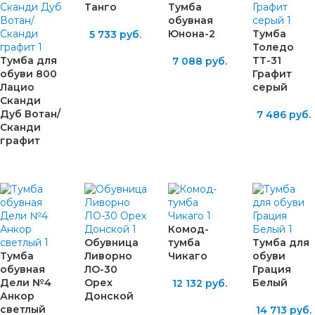
Танго
Тумба
обувная
Юнона-2
Тумба
5 733
руб.
Толедо
Тумба для
ТТ-31
7 088
руб.
обуви 800
Графит
Лацио
серый
Сканди
Дуб Вотан/
7 486
руб.
Сканди
графит
Комод-
Обувница
тумба
Тумба для
Тумба
Ливорно
Чикаго
обуви
обувная
ЛО-30
Грация
Дели №4
Орех
Белый
12 132
руб.
Анкор
Донской
светлый
14 713
руб.