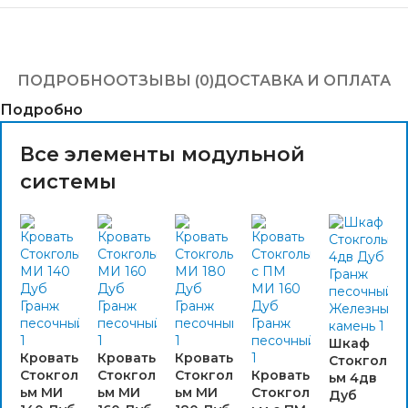
ПОДРОБНО
ОТЗЫВЫ (0)
ДОСТАВКА И ОПЛАТА
Подробно
Все элементы модульной
системы
Шкаф
Кровать
Кровать
Кровать
Стокгол
Стокгол
Стокгол
Стокгол
Кровать
ьм 4дв
ьм МИ
ьм МИ
ьм МИ
Стокгол
Дуб