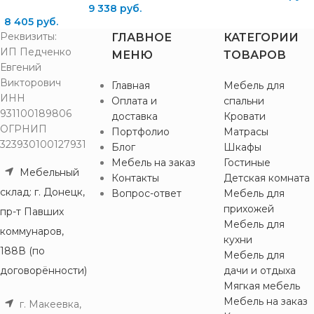
9 338
руб.
8 405
руб.
Реквизиты:
ГЛАВНОЕ
КАТЕГОРИИ
ИП Педченко
МЕНЮ
ТОВАРОВ
Евгений
Викторович
Главная
Мебель для
ИНН
Оплата и
спальни
931100189806
доставка
Кровати
ОГРНИП
Портфолио
Матрасы
323930100127931
Блог
Шкафы
Мебель на заказ
Гостиные
Мебельный
Контакты
Детская комната
склад: г. Донецк,
Вопрос-ответ
Мебель для
прихожей
пр-т Павших
Мебель для
коммунаров,
кухни
188В (по
Мебель для
договорённости)
дачи и отдыха
Мягкая мебель
Мебель на заказ
г. Макеевка,