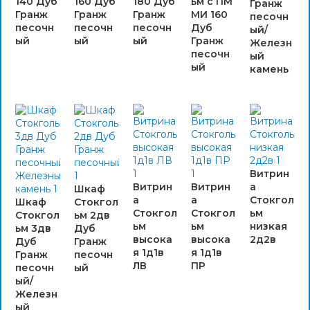
140 Дуб
160 Дуб
180 Дуб
ьм с ПМ
Гранж
Гранж
Гранж
Гранж
МИ 160
песочн
песочн
песочн
песочн
Дуб
ый/
ый
ый
ый
Гранж
Железн
песочн
ый
ый
камень
Витрин
Витрин
Витрин
а
Шкаф
а
а
Стокгол
Шкаф
Стокгол
Стокгол
Стокгол
ьм
Стокгол
ьм 2дв
ьм
ьм
низкая
ьм 3дв
Дуб
высока
высока
2д2в
Дуб
Гранж
я 1д1в
я 1д1в
Гранж
песочн
ЛВ
ПР
песочн
ый
ый/
Железн
ый