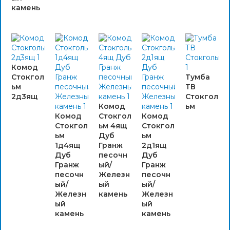
камень
Комод
Стокгол
Тумба
ьм
ТВ
2д3ящ
Стокгол
Комод
ьм
Комод
Стокгол
Комод
Стокгол
ьм 4ящ
Стокгол
ьм
Дуб
ьм
1д4ящ
Гранж
2д1ящ
Дуб
песочн
Дуб
Гранж
ый/
Гранж
песочн
Железн
песочн
ый/
ый
ый/
Железн
камень
Железн
ый
ый
камень
камень