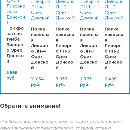
Прикро
Полка
Полка
Полка
Полка
ватная
навесна
навесна
навесна
навесна
тумба
я
я
я
я
Ливорн
Ливорн
Ливорн
Ливорн
Ливорн
о Орех
о ЛН-4
о ЛН-3
о ЛН-1
о ЛН-2
Донско
Орех
Орех
Орех
Орех
й
Донско
Донско
Донско
Донско
й
й
й
й
5 566
руб.
11 054
7 937
2 773
2 495
руб.
руб.
руб.
руб.
Обратите внимание!
Изображения, представленные на сайте, предоставлены
официальными производителями товаров; оттенки