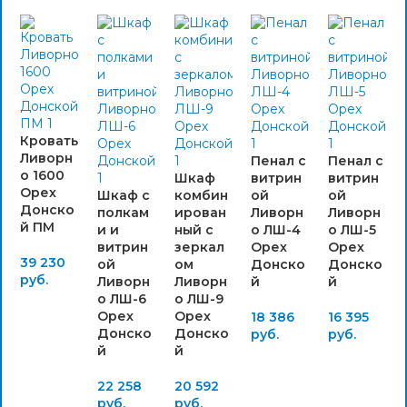
Кровать
Ливорн
Пенал с
Пенал с
о 1600
Шкаф
витрин
витрин
Орех
Шкаф с
комбин
ой
ой
Донско
полкам
ирован
Ливорн
Ливорн
й ПМ
и и
ный с
о ЛШ-4
о ЛШ-5
витрин
зеркал
Орех
Орех
39 230
ой
ом
Донско
Донско
руб.
Ливорн
Ливорн
й
й
о ЛШ-6
о ЛШ-9
Орех
Орех
18 386
16 395
Донско
Донско
руб.
руб.
й
й
22 258
20 592
руб.
руб.