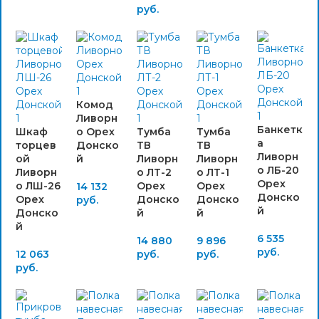
руб.
Комод
Ливорн
Банкетк
Шкаф
о Орех
Тумба
Тумба
а
торцев
Донско
ТВ
ТВ
Ливорн
ой
й
Ливорн
Ливорн
о ЛБ-20
Ливорн
о ЛТ-2
о ЛТ-1
Орех
о ЛШ-26
Орех
Орех
14 132
Донско
Орех
Донско
Донско
руб.
й
Донско
й
й
й
6 535
14 880
9 896
руб.
12 063
руб.
руб.
руб.