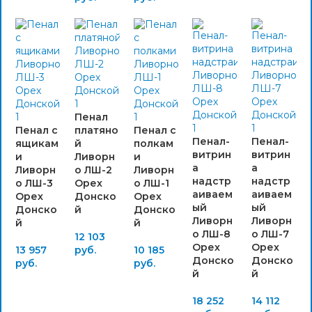
Пенал
Пенал с
платяно
Пенал с
Пенал-
Пенал-
ящикам
й
полкам
витрин
витрин
и
Ливорн
и
а
а
Ливорн
о ЛШ-2
Ливорн
надстр
надстр
о ЛШ-3
Орех
о ЛШ-1
аиваем
аиваем
Орех
Донско
Орех
ый
ый
Донско
й
Донско
Ливорн
Ливорн
й
й
о ЛШ-8
о ЛШ-7
12 103
Орех
Орех
13 957
руб.
10 185
Донско
Донско
руб.
руб.
й
й
18 252
14 112