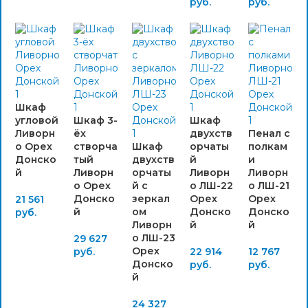
руб.
руб.
Шкаф
угловой
Шкаф 3-
Шкаф
Ливорн
ёх
двухств
Пенал с
о Орех
створча
Шкаф
орчаты
полкам
Донско
тый
двухств
й
и
й
Ливорн
орчаты
Ливорн
Ливорн
о Орех
й с
о ЛШ-22
о ЛШ-21
Донско
зеркал
Орех
Орех
21 561
й
ом
Донско
Донско
руб.
Ливорн
й
й
о ЛШ-23
29 627
Орех
руб.
22 914
12 767
Донско
руб.
руб.
й
24 327