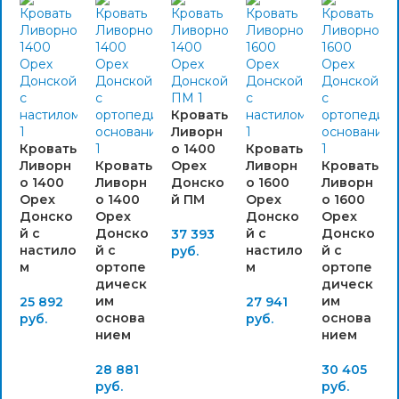
Кровать
Ливорн
Кровать
о 1400
Кровать
Ливорн
Кровать
Орех
Ливорн
Кровать
о 1400
Ливорн
Донско
о 1600
Ливорн
Орех
о 1400
й ПМ
Орех
о 1600
Донско
Орех
Донско
Орех
й с
Донско
й с
Донско
37 393
настило
й с
настило
й с
руб.
м
ортопе
м
ортопе
дическ
дическ
им
им
25 892
27 941
основа
основа
руб.
руб.
нием
нием
28 881
30 405
руб.
руб.