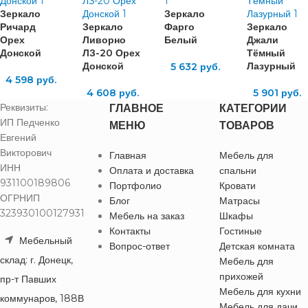
Зеркало
Зеркало
Ричард
Зеркало
Фарго
Зеркало
Орех
Ливорно
Белый
Джали
Донской
ЛЗ-20 Орех
Тёмный
Донской
Лазурный
5 632
руб.
4 598
руб.
4 608
руб.
5 901
руб.
Реквизиты:
ГЛАВНОЕ
КАТЕГОРИИ
ИП Педченко
МЕНЮ
ТОВАРОВ
Евгений
Викторович
Главная
Мебель для
ИНН
Оплата и доставка
спальни
931100189806
Портфолио
Кровати
ОГРНИП
Блог
Матрасы
323930100127931
Мебель на заказ
Шкафы
Контакты
Гостиные
Мебельный
Вопрос-ответ
Детская комната
склад: г. Донецк,
Мебель для
прихожей
пр-т Павших
Мебель для кухни
коммунаров, 188В
Мебель для дачи