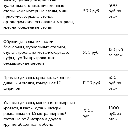
туалетные столики, письменные
400
столы, компьютерные столы, мини-
800 руб.
руб. за
прихожие, зеркала, столы,
этаж
ортопедические основания, матрасы,
кресла, обеденные столы
Обувницы, вешалки, полки,
бельевицы, журнальные столики,
150 руб.
стулья, кресла на металлокаркасе,
300 руб.
за этаж
пуфы, тумбы прикроватные,
бескаркасная мебель
Прямые диваны, кушетки, кухонные
600
диваны и уголки, комоды от 1.2
1200 руб.
руб. за
шириной
этаж
Угловые диваны, мягкие интерьерные
кровати, шкафы-купе и шкафы
1000
2000
распашные от 1.5 метра шириной,
руб. за
руб.
гостиные от 2 метров и другая
этаж
крупногабаритная мебель