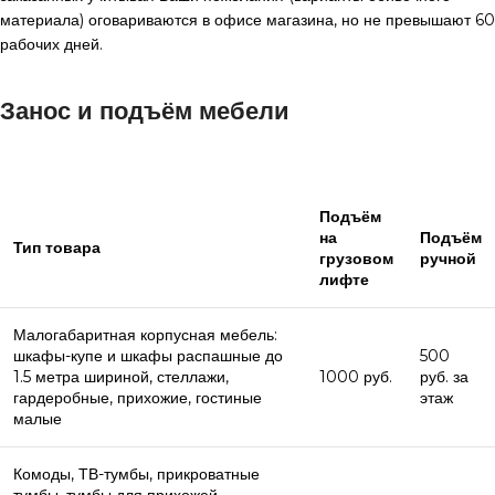
материала) оговариваются в офисе магазина, но не превышают 60
рабочих дней.
Занос и подъём мебели
Подъём
на
Подъём
Тип товара
грузовом
ручной
лифте
Малогабаритная корпусная мебель:
шкафы-купе и шкафы распашные до
500
1.5 метра шириной, стеллажи,
1000 руб.
руб. за
гардеробные, прихожие, гостиные
этаж
малые
Комоды, ТВ-тумбы, прикроватные
тумбы, тумбы для прихожей,