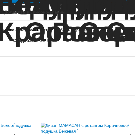
Добавить в список желаний
я:
Диваны Мамасан
Метка:
Мебель из ротанга
Следовать: