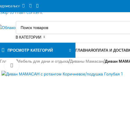
Skip to navigation
одписаться
Skip to main content
В КАТЕГОРИИ
ПРОСМОТР КАТЕГОРИЙ
ГЛАВНАЯ
ОПЛАТА И ДОСТАВ
Главная
/
Мебель для дачи и отдыха
/
Диваны Мамасан
/
Диван МАМА
Нажмите, чтобы увеличить