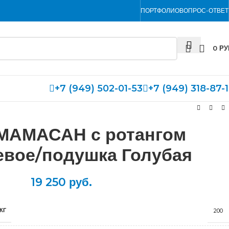
ПОРТФОЛИО
ВОПРОС-ОТВЕТ
0
РУ
+7 (949) 502-01-53
+7 (949) 318-87-
МАМАСАН с ротангом
евое/подушка Голубая
19 250
руб.
КГ
200