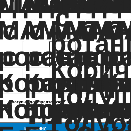
М-Групп
Подушка голубая
Доступно для предзаказа
В КОРЗИНУ