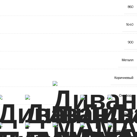
860
1640
900
Металл
Коричневый
Оксфорд
Голубой
Холлофайбер