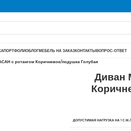
КА
ПОРТФОЛИО
БЛОГ
МЕБЕЛЬ НА ЗАКАЗ
КОНТАКТЫ
ВОПРОС-ОТВЕТ
САН с ротангом Коричневое/подушка Голубая
Диван 
Коричн
ДОПУСТИМАЯ НАГРУЗКА НА 1 С.М./