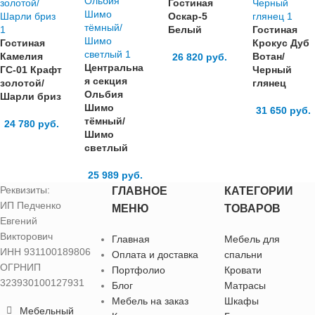
Гостиная
Оскар-5
Белый
Гостиная
Гостиная
Крокус Дуб
Камелия
Вотан/
26 820
руб.
Центральна
ГС-01 Крафт
Черный
я секция
золотой/
глянец
Ольбия
Шарли бриз
Шимо
31 650
руб.
тёмный/
24 780
руб.
Шимо
светлый
25 989
руб.
Реквизиты:
ГЛАВНОЕ
КАТЕГОРИИ
ИП Педченко
МЕНЮ
ТОВАРОВ
Евгений
Викторович
Главная
Мебель для
ИНН 931100189806
Оплата и доставка
спальни
ОГРНИП
Портфолио
Кровати
323930100127931
Блог
Матрасы
Мебель на заказ
Шкафы
Мебельный