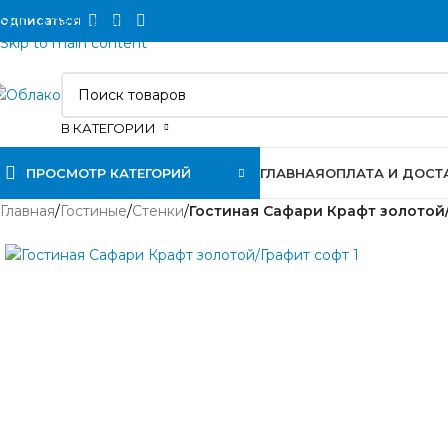
Skip to navigation
одписаться
Skip to main content
В КАТЕГОРИИ
ПРОСМОТР КАТЕГОРИЙ
ГЛАВНАЯ
ОПЛАТА И ДОСТ
Главная
/
Гостиные
/
Стенки
/
Гостиная Сафари Крафт золотой