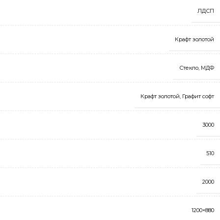
ЛДСП
Крафт золотой
Стекло
,
МДФ
Крафт золотой
,
Графит софт
3000
510
2000
1200×880