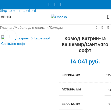
Skip to navigation
Skip to main content
МЕНЮ
Главная
/
Мебель для спальни
/
Комоды
Нажмите, чтобы увеличить
Комод Катрин-13
Кашемир/Сантьяго
софт
14 041
руб.
ШИРИНА, ММ
120
ГЛУБИНА, ММ
45
ВЫСОТА, ММ
95