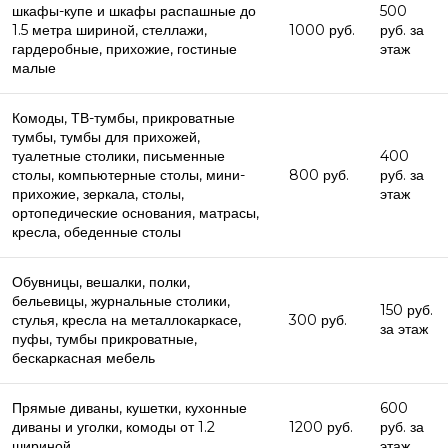
шкафы-купе и шкафы распашные до
500
1.5 метра шириной, стеллажи,
1000 руб.
руб. за
гардеробные, прихожие, гостиные
этаж
малые
Комоды, ТВ-тумбы, прикроватные
тумбы, тумбы для прихожей,
туалетные столики, письменные
400
столы, компьютерные столы, мини-
800 руб.
руб. за
прихожие, зеркала, столы,
этаж
ортопедические основания, матрасы,
кресла, обеденные столы
Обувницы, вешалки, полки,
бельевицы, журнальные столики,
150 руб.
стулья, кресла на металлокаркасе,
300 руб.
за этаж
пуфы, тумбы прикроватные,
бескаркасная мебель
Прямые диваны, кушетки, кухонные
600
диваны и уголки, комоды от 1.2
1200 руб.
руб. за
шириной
этаж