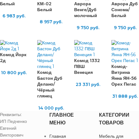
Белый
КМ-02
Аврора
Аврора Дуб
Белый
Венге/Дуб
Сонома/
молочный
Белый
6 983
руб.
8 957
руб.
9 750
руб.
9 750
руб.
Комод Йорк
2д
Комод 1332
ПВШ
Комод-
Комод
Венеция
Витрина
10 800
руб.
Бастон Дуб
Янна ЯН-56
Делано/
Орех Пегас
23 331
руб.
Чёрный
глянец
31 888
руб.
14 000
руб.
Реквизиты:
ГЛАВНОЕ
КАТЕГОРИИ
ИП Педченко
МЕНЮ
ТОВАРОВ
Евгений
Викторович
Главная
Мебель для