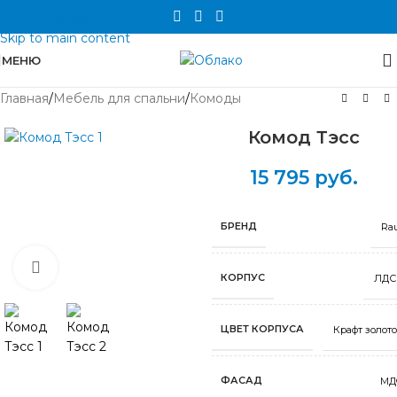
Skip to navigation
Skip to main content
МЕНЮ
Главная
/
Мебель для спальни
/
Комоды
Комод Тэсс
15 795
руб.
БРЕНД
Ra
Нажмите, чтобы увеличить
КОРПУС
ЛДС
ЦВЕТ КОРПУСА
Крафт золот
ФАСАД
МД