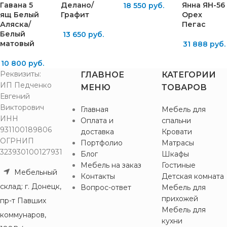
Гавана 5
Делано/
Янна ЯН-56
18 550
руб.
ящ Белый
Графит
Орех
Аляска/
Пегас
Белый
13 650
руб.
матовый
31 888
руб.
10 800
руб.
Реквизиты:
ГЛАВНОЕ
КАТЕГОРИИ
ИП Педченко
МЕНЮ
ТОВАРОВ
Евгений
Викторович
Главная
Мебель для
ИНН
Оплата и
спальни
931100189806
доставка
Кровати
ОГРНИП
Портфолио
Матрасы
323930100127931
Блог
Шкафы
Мебель на заказ
Гостиные
Мебельный
Контакты
Детская комната
склад: г. Донецк,
Вопрос-ответ
Мебель для
прихожей
пр-т Павших
Мебель для
коммунаров,
кухни