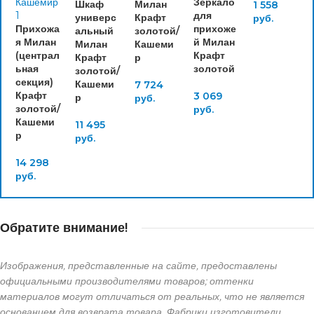
Зеркало
Шкаф
Милан
1 558
для
универс
Крафт
руб.
Прихожа
прихоже
альный
золотой/
я Милан
й Милан
Милан
Кашеми
(централ
Крафт
Крафт
р
ьная
золотой
золотой/
секция)
Кашеми
7 724
Крафт
3 069
р
руб.
золотой/
руб.
Кашеми
11 495
р
руб.
14 298
руб.
Обратите внимание!
Изображения, представленные на сайте, предоставлены
официальными производителями товаров; оттенки
материалов могут отличаться от реальных, что не является
основанием для возврата товара. Фабрики изготовители