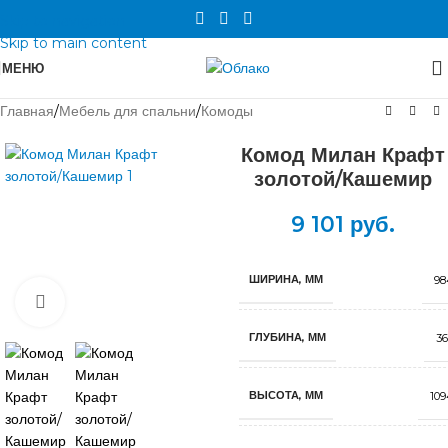
Skip to navigation
Skip to main content
МЕНЮ
Главная
/
Мебель для спальни
/
Комоды
Комод Милан Крафт
золотой/Кашемир
9 101
руб.
ШИРИНА, ММ
98
Нажмите, чтобы увеличить
ГЛУБИНА, ММ
36
ВЫСОТА, ММ
109