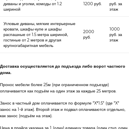
диваны и уголки, комоды от 1.2
1200 руб.
руб. за
шириной
этаж
Угловые диваны, мягкие интерьерные
кровати, шкафы-купе и шкафы
1000
2000
распашные от 1.5 метра шириной,
руб. за
руб.
гостиные от 2 метров и другая
этаж
крупногабаритная мебель
Доставка осуществляется до подъезда либо ворот частного
дома.
Пронос мебели более 25м (при ограниченном подъезде)
оплачивается как подъём на один этаж за каждые 25 метров.
Занос в частный дом оплачивается по формуле "X*1.5" (где "X"
занос на 1-й этаж). Второй этаж и подвал оплачиваются отдельно,
как занос (подъём на этаж).
Цена в прайсе указана за 1 (одну) единицу товара (один стул, один