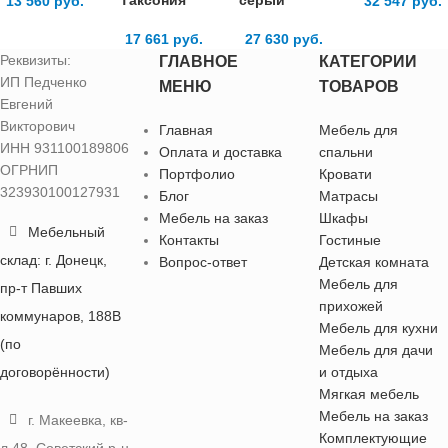
13 560
руб.
32 547
руб.
17 661
руб.
27 630
руб.
Реквизиты:
ГЛАВНОЕ
КАТЕГОРИИ
ИП Педченко
МЕНЮ
ТОВАРОВ
Евгений
Викторович
Главная
Мебель для
ИНН 931100189806
Оплата и доставка
спальни
ОГРНИП
Портфолио
Кровати
323930100127931
Блог
Матрасы
Мебель на заказ
Шкафы
Мебельный
Контакты
Гостиные
склад: г. Донецк,
Вопрос-ответ
Детская комната
Мебель для
пр-т Павших
прихожей
коммунаров, 188В
Мебель для кухни
(по
Мебель для дачи
договорённости)
и отдыха
Мягкая мебель
Мебель на заказ
г. Макеевка, кв-
Комплектующие
л 48, Советский р-н