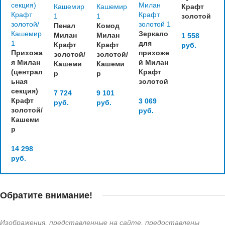
Крафт
золотой
Пенал
Комод
Зеркало
Милан
Милан
1 558
для
Крафт
Крафт
руб.
Прихожа
прихоже
золотой/
золотой/
я Милан
й Милан
Кашеми
Кашеми
(централ
Крафт
р
р
ьная
золотой
секция)
7 724
9 101
Крафт
3 069
руб.
руб.
золотой/
руб.
Кашеми
р
14 298
руб.
Обратите внимание!
Изображения, представленные на сайте, предоставлены