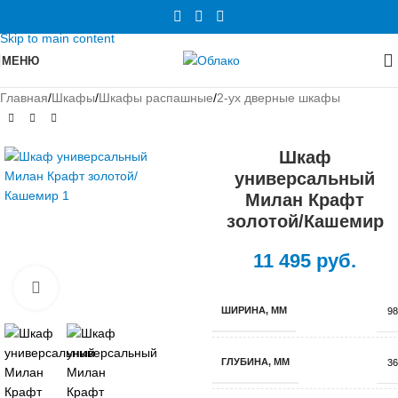
Skip to navigation
Skip to main content
МЕНЮ
Главная
/
Шкафы
/
Шкафы распашные
/
2-ух дверные шкафы
Шкаф
универсальный
Милан Крафт
золотой/Кашемир
11 495
руб.
Нажмите, чтобы увеличить
ШИРИНА, ММ
98
ГЛУБИНА, ММ
36