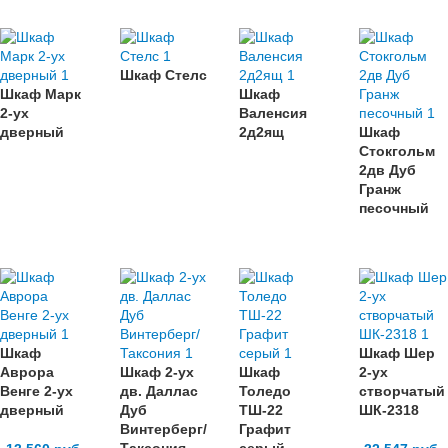
Шкаф Стелс
Шкаф Марк
Шкаф
2-ух
Валенсия
дверный
2д2ящ
Шкаф
Стокгольм
2дв Дуб
Гранж
песочный
Шкаф
Шкаф Шер
Аврора
Шкаф 2-ух
Шкаф
2-ух
Венге 2-ух
дв. Даллас
Толедо
створчатый
дверный
Дуб
ТШ-22
ШК-2318
Винтерберг/
Графит
Таксония
серый